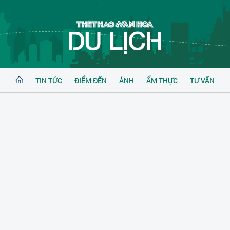
TIN TỨC
ĐIỂM ĐẾN
ẢNH
ẨM THỰC
TƯ VẤN