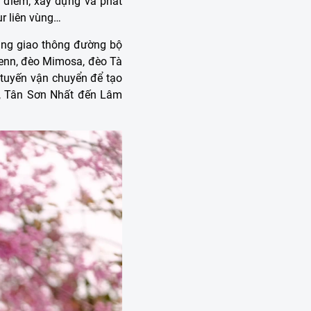
g điểm; xây dựng và phát
ur liên vùng…
ầng giao thông đường bộ
renn, đèo Mimosa, đèo Tà
 tuyến vận chuyển để tạo
t, Tân Sơn Nhất đến Lâm