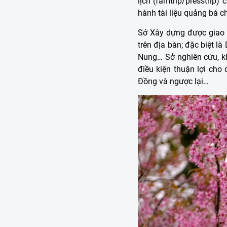
lịch (famtrip/presstrip
hành tài liệu quảng bá c
Sở Xây dựng được giao 
trên địa bàn; đặc biệt 
Nung… Sở nghiên cứu, kh
điều kiện thuận lợi ch
Đồng và ngược lại…