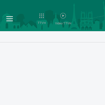
TTVH
Video TTVH