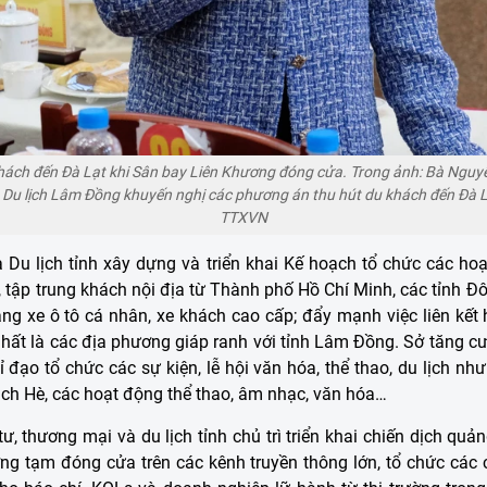
khách đến Đà Lạt khi Sân bay Liên Khương đóng cửa. Trong ảnh: Bà Ngu
 Du lịch Lâm Đồng khuyến nghị các phương án thu hút du khách đến Đà 
TTXVN
 Du lịch tỉnh xây dựng và triển khai Kế hoạch tổ chức các ho
 tập trung khách nội địa từ Thành phố Hồ Chí Minh, các tỉnh 
g xe ô tô cá nhân, xe khách cao cấp; đẩy mạnh việc liên kết h
 nhất là các địa phương giáp ranh với tỉnh Lâm Đồng. Sở tăng c
ạo tổ chức các sự kiện, lễ hội văn hóa, thể thao, du lịch như
 lịch Hè, các hoạt động thể thao, âm nhạc, văn hóa…
ư, thương mại và du lịch tỉnh chủ trì triển khai chiến dịch quả
g tạm đóng cửa trên các kênh truyền thông lớn, tổ chức các 