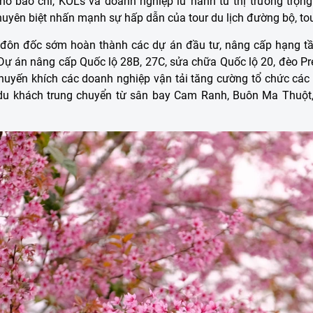
) cho báo chí, KOLs và doanh nghiệp lữ hành từ thị trường trọn
huyên biệt nhấn mạnh sự hấp dẫn của tour du lịch đường bộ, to
đôn đốc sớm hoàn thành các dự án đầu tư, nâng cấp hạng t
là Dự án nâng cấp Quốc lộ 28B, 27C, sửa chữa Quốc lộ 20, đèo P
uyến khích các doanh nghiệp vận tải tăng cường tổ chức các
o du khách trung chuyển từ sân bay Cam Ranh, Buôn Ma Thuộ