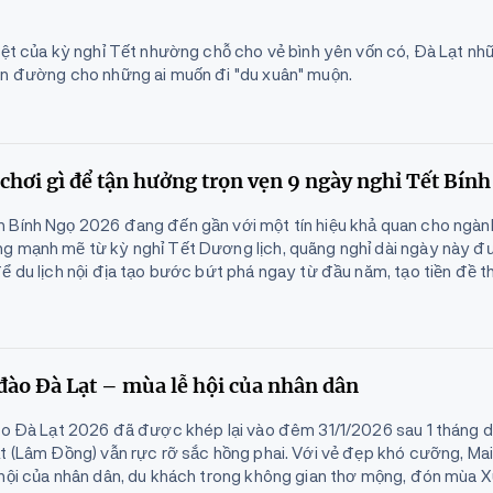
hiệt của kỳ nghỉ Tết nhường chỗ cho vẻ bình yên vốn có, Đà Lạt n
ên đường cho những ai muốn đi "du xuân" muộn.
 chơi gì để tận hưởng trọn vẹn 9 ngày nghỉ Tết Bín
 Bính Ngọ 2026 đang đến gần với một tín hiệu khả quan cho ngành 
g mạnh mẽ từ kỳ nghỉ Tết Dương lịch, quãng nghỉ dài ngày này 
ể du lịch nội địa tạo bước bứt phá ngay từ đầu năm, tạo tiền đề t
ào Đà Lạt – mùa lễ hội của nhân dân
đào Đà Lạt 2026 đã được khép lại vào đêm 31/1/2026 sau 1 tháng d
ạt (Lâm Đồng) vẫn rực rỡ sắc hồng phai. Với vẻ đẹp khó cưỡng, Ma
 hội của nhân dân, du khách trong không gian thơ mộng, đón mùa 