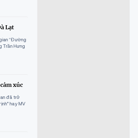
à Lạt
 gian “Đường
ng Trần Hưng
y cảm xúc
an đã trở
Trịnh" hay MV