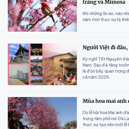
trắng và Mimosa
Khi những ồn ào, náo n
năm mới thực sự là thi
Người Việt đi đâu,
Kỳ nghỉ Tết Nguyên đán
Nam. Sau đà tăng trưởn
là đòn bẩy quan trọng đ
cả năm 2026.
Mùa hoa mai anh đ
Dù lễ hội hoa Mai anh 
trung tâm phố núi Đà L
thực sự tạo nên một lễ