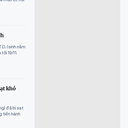
ch
.D. (sinh năm
ối 19/11.
ạt khó
g) đã bị sạt
g tiến hành