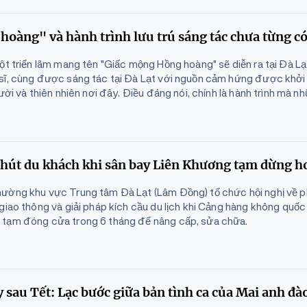
oàng" và hành trình lưu trú sáng tác chưa từng c
ột triển lãm mang tên "Giấc mộng Hồng hoàng" sẽ diễn ra tại Đà Lạ
sĩ, cùng được sáng tác tại Đà Lạt với nguồn cảm hứng được khởi 
ười và thiên nhiên nơi đây. Điều đáng nói, chính là hành trình mà n
 hút du khách khi sân bay Liên Khương tạm dừng h
ường khu vực Trung tâm Đà Lạt (Lâm Đồng) tổ chức hội nghị về 
giao thông và giải pháp kích cầu du lịch khi Cảng hàng không quốc 
 tạm đóng cửa trong 6 tháng để nâng cấp, sửa chữa.
 sau Tết: Lạc bước giữa bản tình ca của Mai anh đà