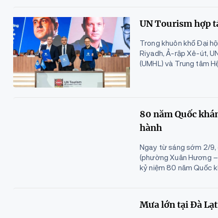
UN Tourism hợp tá
Trong khuôn khổ Đại hộ
Riyadh, Ả-rập Xê-út, UN
(UMHL) và Trung tâm Hệ
80 năm Quốc khánh
hành
Ngay từ sáng sớm 2/9, 
(phường Xuân Hương – Đ
kỷ niệm 80 năm Quốc k
Mưa lớn tại Đà Lạt