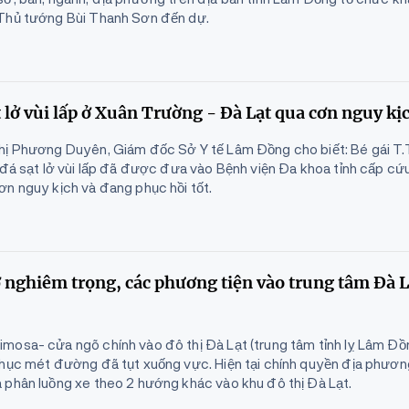
 Thủ tướng Bùi Thanh Sơn đến dự.
ạt lở vùi lấp ở Xuân Trường - Đà Lạt qua cơn nguy kị
hị Phương Duyên, Giám đốc Sở Y tế Lâm Đồng cho biết: Bé gái T.T
 đá sạt lở vùi lấp đã được đưa vào Bệnh viện Đa khoa tỉnh cấp cứu t
ơn nguy kịch và đang phục hồi tốt.
 nghiêm trọng, các phương tiện vào trung tâm Đà L
mosa- cửa ngõ chính vào đô thị Đà Lạt (trung tâm tỉnh lỵ Lâm Đồn
chục mét đường đã tụt xuống vực. Hiện tại chính quyền địa phươn
 phân luồng xe theo 2 hướng khác vào khu đô thị Đà Lạt.