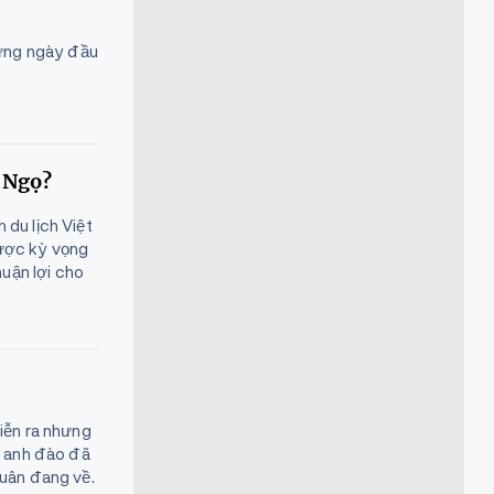
hững ngày đầu
h Ngọ?
du lịch Việt
được kỳ vọng
huận lợi cho
iễn ra nhưng
i anh đào đã
Xuân đang về.