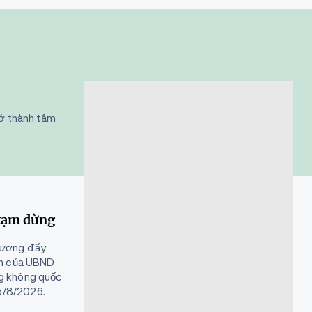
rở thành tâm
 tạm dừng
phương đẩy
rên của UBND
ng không quốc
5/8/2026.