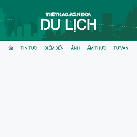
TIN TỨC
ĐIỂM ĐẾN
ẢNH
ẨM THỰC
TƯ VẤN