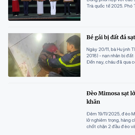
Trà quốc tế 2025. Phó
Bé gái bị đất đá s
Ngày 20/11, bà Huỳnh T
2018) - nạn nhân bị đất
Đến nay, cháu đã qua c
Đèo Mimosa sạt lở
khăn
Đêm 19/11/2025, đèo Mi
lở nghiêm trọng, hàng 
chốt chặn 2 đầu đèo và