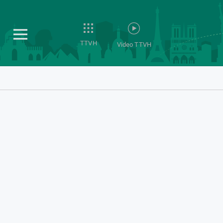
TTVH
Video TTVH