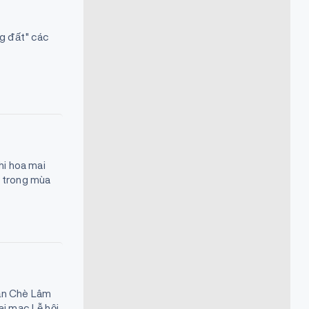
g đất" các
hi hoa mai
a trong mùa
hần Chè Lâm
ai mạc Lễ hội