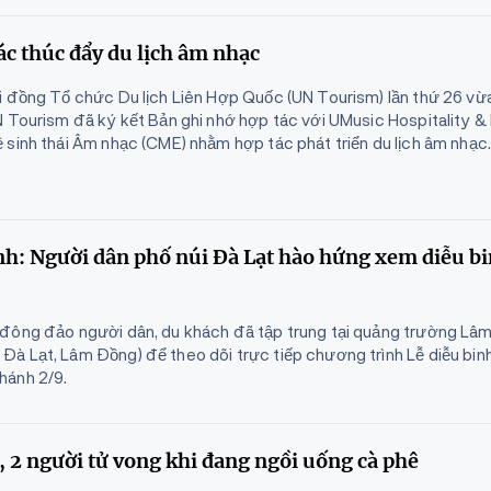
c thúc đẩy du lịch âm nhạc
i đồng Tổ chức Du lịch Liên Hợp Quốc (UN Tourism) lần thứ 26 vừa
 Tourism đã ký kết Bản ghi nhớ hợp tác với UMusic Hospitality & 
 sinh thái Âm nhạc (CME) nhằm hợp tác phát triển du lịch âm nhạc
: Người dân phố núi Đà Lạt hào hứng xem diễu bi
đông đảo người dân, du khách đã tập trung tại quảng trường Lâm
à Lạt, Lâm Đồng) để theo dõi trực tiếp chương trình Lễ diễu binh
hánh 2/9.
, 2 người tử vong khi đang ngồi uống cà phê