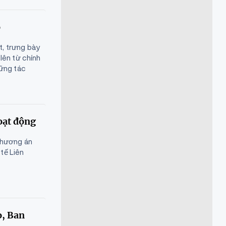
ó
t, trưng bày
lên từ chính
hững tác
oạt động
phương án
tế Liên
o, Ban