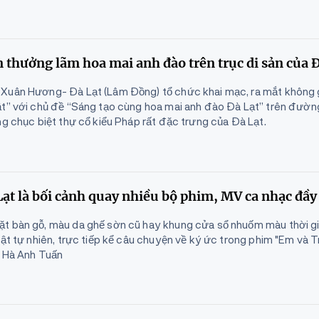
 thưởng lãm hoa mai anh đào trên trục di sản của Đ
 Xuân Hương- Đà Lạt (Lâm Đồng) tổ chức khai mạc, ra mắt không
ật” với chủ đề “Sáng tạo cùng hoa mai anh đào Đà Lạt” trên đườ
ng chục biệt thự cổ kiểu Pháp rất đặc trưng của Đà Lạt.
Lạt là bối cảnh quay nhiều bộ phim, MV ca nhạc đầ
t bàn gỗ, màu da ghế sờn cũ hay khung cửa sổ nhuốm màu thời gi
uật tự nhiên, trực tiếp kể câu chuyện về ký ức trong phim "Em và 
ĩ Hà Anh Tuấn