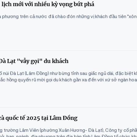
lịch mới với nhiều kỳ vọng bứt phá
ịa phương trên cả nước đã chào đón những vị khách đầu tiên "xôn
à Lạt "vẫy gọi" du khách
 núi Đà Lạt (Lâm Đồng) như bừng tỉnh sau giấc ngủ dài, đặc biệt k
ắc hồng quyến rũ mời gọi du khách gần xa đến với xứ sở ngàn ho
rà quốc tế 2025 tại Lâm Đồng
ảng trường Lâm Viên (phường Xuân Hương- Đà Lạt), Công ty cổ p
sở, ban, ngành, địa phương trên địa bàn tỉnh Lâm Đồng tổ chức kh