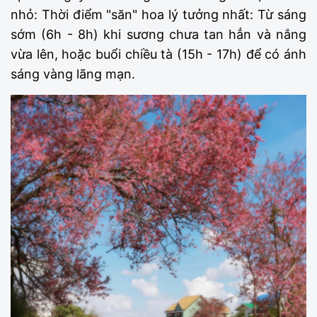
nhỏ: Thời điểm "săn" hoa lý tưởng nhất: Từ sáng
sớm (6h - 8h) khi sương chưa tan hẳn và nắng
vừa lên, hoặc buổi chiều tà (15h - 17h) để có ánh
sáng vàng lãng mạn.