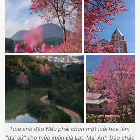
Hoa anh đào Nếu phải chọn một loài hoa làm
"đại sứ" cho mùa xuân Đà Lạt, Mai Anh Đào chắc