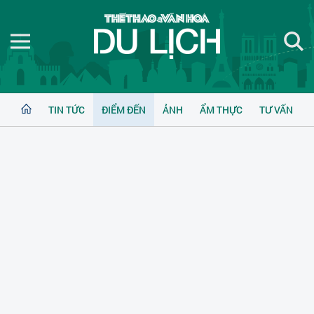
TIN TỨC
ĐIỂM ĐẾN
ẢNH
ẨM THỰC
TƯ VẤN