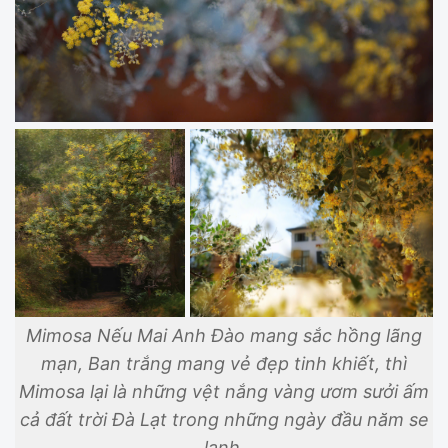
Mimosa Nếu Mai Anh Đào mang sắc hồng lãng
mạn, Ban trắng mang vẻ đẹp tinh khiết, thì
Mimosa lại là những vệt nắng vàng ươm sưởi ấm
cả đất trời Đà Lạt trong những ngày đầu năm se
lạnh.