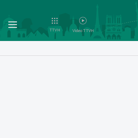
TTVH
Video TTVH