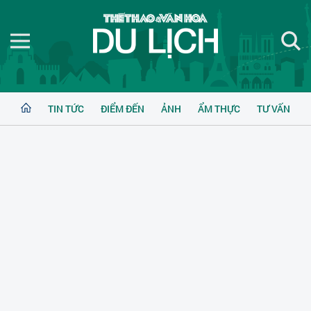
TIN TỨC
ĐIỂM ĐẾN
ẢNH
ẨM THỰC
TƯ VẤN