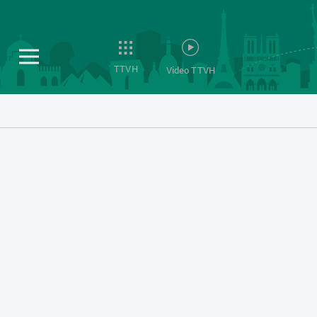
TTVH
Video TTVH