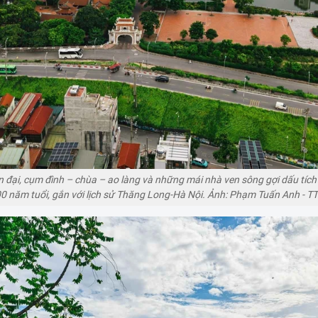
ện đại, cụm đình – chùa – ao làng và những mái nhà ven sông gợi dấu tích
0 năm tuổi, gắn với lịch sử Thăng Long-Hà Nội. Ảnh: Phạm Tuấn Anh - 