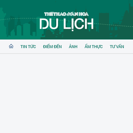
TIN TỨC
ĐIỂM ĐẾN
ẢNH
ẨM THỰC
TƯ VẤN