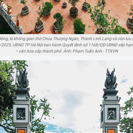
g, là không gian thờ Chúa Thượng Ngàn, Thánh Linh Lang và còn lưu giữ
/2/2025, UBND TP Hà Nội ban hành Quyết định số 1168/QĐ-UBND xếp hạng Đ
– văn hóa cấp thành phố. Ảnh: Phạm Tuấn Anh - TTXVN