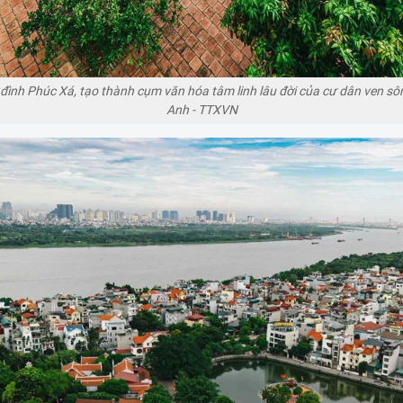
đình Phúc Xá, tạo thành cụm văn hóa tâm linh lâu đời của cư dân ven s
Anh - TTXVN