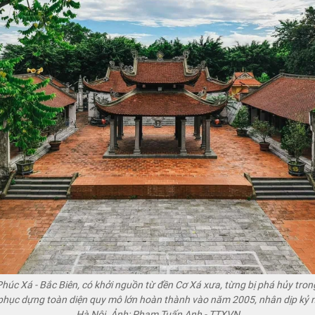
Phúc Xá - Bắc Biên, có khởi nguồn từ đền Cơ Xá xưa, từng bị phá hủy tro
u, phục dựng toàn diện quy mô lớn hoàn thành vào năm 2005, nhân dịp kỷ
Hà Nội. Ảnh: Phạm Tuấn Anh - TTXVN