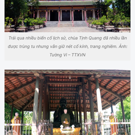
Trải qua nhiều biến cố lịch sử, chùa Tịnh Quang đã nhiều lần
được trùng tu nhưng vẫn giữ nét cổ kính, trang nghiêm. Ảnh:
Tường Vi – TTXVN