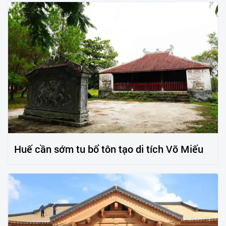
Huế cần sớm tu bổ tôn tạo di tích Võ Miếu