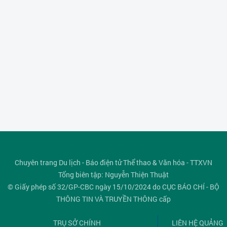
Chuyên trang Du lịch - Báo điện tử Thể thao & Văn hóa - TTXVN
Tổng biên tập: Nguyễn Thiện Thuật
© Giấy phép số 32/GP-CBC ngày 15/10/2024 do CỤC BÁO CHÍ - BỘ
THÔNG TIN VÀ TRUYỀN THÔNG cấp
TRỤ SỞ CHÍNH
LIÊN HỆ QUẢNG