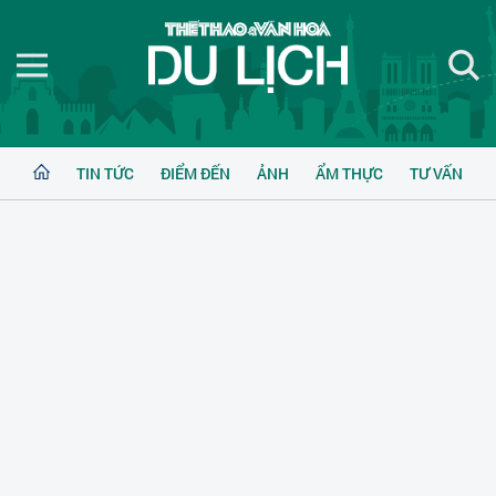
TIN TỨC
ĐIỂM ĐẾN
ẢNH
ẨM THỰC
TƯ VẤN