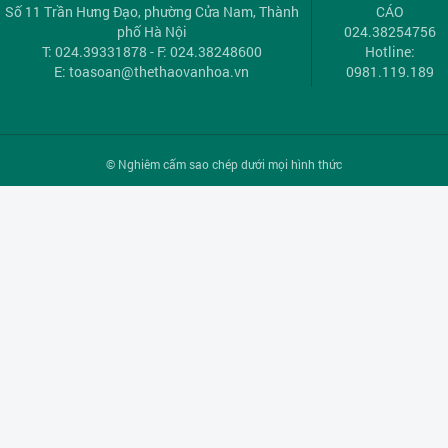
Số 11 Trần Hưng Đạo, phường Cửa Nam, Thành
CÁO
phố Hà Nội
024.38254756
T: 024.39331878 - F: 024.38248600
Hotline:
E:
toasoan@thethaovanhoa.vn
0981.119.189
© Nghiêm cấm sao chép dưới mọi hình thức