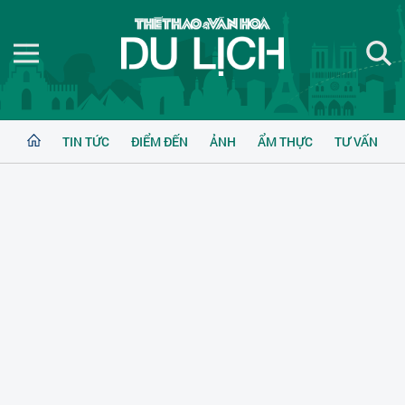
TIN TỨC
ĐIỂM ĐẾN
ẢNH
ẨM THỰC
TƯ VẤN