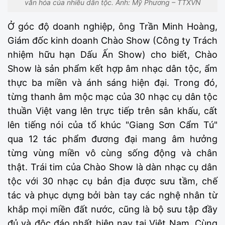
văn hóa của nhiều dân tộc. Ảnh: Mỹ Phương – TTXVN
Ở góc độ doanh nghiệp, ông Trần Minh Hoàng,
Giám đốc kinh doanh Chào Show (Công ty Trách
nhiệm hữu hạn Dấu Ấn Show) cho biết, Chào
Show là sản phẩm kết hợp âm nhạc dân tộc, ẩm
thực ba miền và ánh sáng hiện đại. Trong đó,
từng thanh âm mộc mạc của 30 nhạc cụ dân tộc
thuần Việt vang lên trực tiếp trên sân khấu, cất
lên tiếng nói của tổ khúc "Giang Sơn Cẩm Tú"
qua 12 tác phẩm đương đại mang âm hưởng
từng vùng miền vô cùng sống động và chân
thật. Trái tim của Chào Show là dàn nhạc cụ dân
tộc với 30 nhạc cụ bản địa được sưu tầm, chế
tác và phục dựng bởi bàn tay các nghệ nhân từ
khắp mọi miền đất nước, cũng là bộ sưu tập đầy
đủ và độc đáo nhất hiện nay tại Việt Nam. Cùng