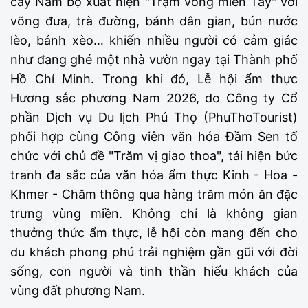
cây Nam bộ xuất hiện "Trạm võng miền Tây" với
võng đưa, trà đường, bánh dân gian, bún nước
lèo, bánh xèo… khiến nhiều người có cảm giác
như đang ghé một nhà vườn ngay tại Thành phố
Hồ Chí Minh. Trong khi đó, Lễ hội ẩm thực
Hương sắc phương Nam 2026, do Công ty Cổ
phần Dịch vụ Du lịch Phú Thọ (PhuThoTourist)
phối hợp cùng Công viên văn hóa Đầm Sen tổ
chức với chủ đề "Trăm vị giao thoa", tái hiện bức
tranh đa sắc của văn hóa ẩm thực Kinh - Hoa -
Khmer - Chăm thông qua hàng trăm món ăn đặc
trưng vùng miền. Không chỉ là không gian
thưởng thức ẩm thực, lễ hội còn mang đến cho
du khách phong phú trải nghiệm gần gũi với đời
sống, con người và tinh thần hiếu khách của
vùng đất phương Nam.