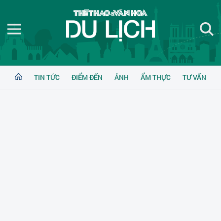
TIN TỨC
ĐIỂM ĐẾN
ẢNH
ẨM THỰC
TƯ VẤN