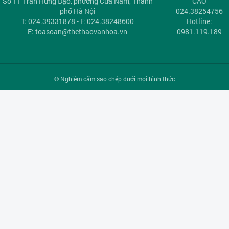
Số 11 Trần Hưng Đạo, phường Cửa Nam, Thành
CÁO
phố Hà Nội
024.38254756
T: 024.39331878 - F: 024.38248600
Hotline:
E:
toasoan@thethaovanhoa.vn
0981.119.189
© Nghiêm cấm sao chép dưới mọi hình thức