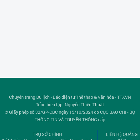
Chuyên trang Du lịch - Báo điện tử Thể thao & Văn hóa - TTXVN
Tổng biên tập: Nguyễn Thiện Thuật
© Giấy phép số 32/GP-CBC ngày 15/10/2024 do CỤC BÁO CHÍ - BỘ
THÔNG TIN VÀ TRUYỀN THÔNG cấp
TRỤ SỞ CHÍNH
LIÊN HỆ QUẢNG