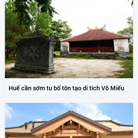
Huế cần sớm tu bổ tôn tạo di tích Võ Miếu