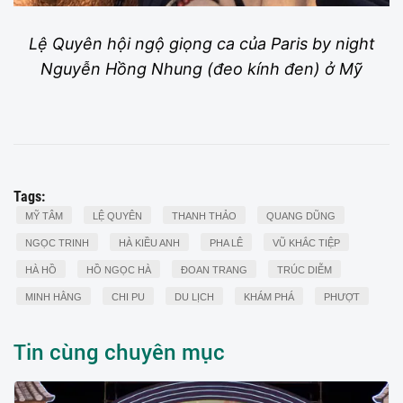
Lệ Quyên hội ngộ giọng ca của Paris by night
Nguyễn Hồng Nhung (đeo kính đen) ở Mỹ
Tags:
MỸ TÂM
LỆ QUYÊN
THANH THẢO
QUANG DŨNG
NGỌC TRINH
HÀ KIỀU ANH
PHA LÊ
VŨ KHẮC TIỆP
HÀ HỒ
HỒ NGỌC HÀ
ĐOAN TRANG
TRÚC DIỄM
MINH HẰNG
CHI PU
DU LỊCH
KHÁM PHÁ
PHƯỢT
Tin cùng chuyên mục