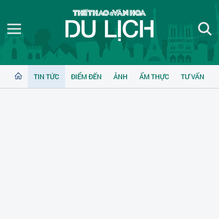
TIN TỨC
ĐIỂM ĐẾN
ẢNH
ẨM THỰC
TƯ VẤN