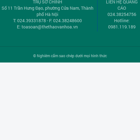
TRỤ SỞ CHÍNH
LIÊN HỆ QUẢNG
Số 11 Trần Hưng Đạo, phường Cửa Nam, Thành
CÁO
phố Hà Nội
024.38254756
T: 024.39331878 - F: 024.38248600
Hotline:
E:
toasoan@thethaovanhoa.vn
0981.119.189
© Nghiêm cấm sao chép dưới mọi hình thức