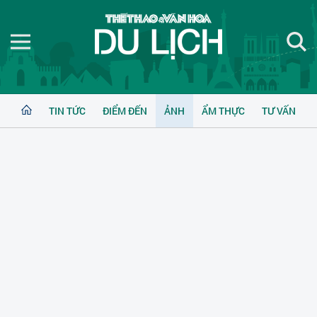
TIN TỨC
ĐIỂM ĐẾN
ẢNH
ẨM THỰC
TƯ VẤN