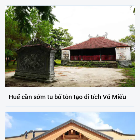
Huế cần sớm tu bổ tôn tạo di tích Võ Miếu