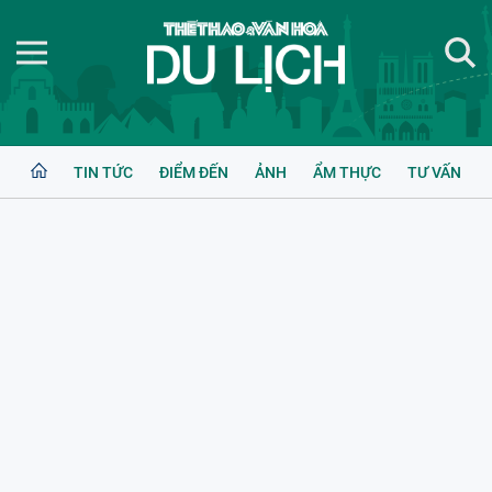
TIN TỨC
ĐIỂM ĐẾN
ẢNH
ẨM THỰC
TƯ VẤN