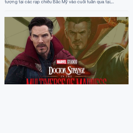
tượng tại các rạp chiếu Bắc Mỹ vào cuối tuần qua tại,...
Bắc Mỹ sục sôi cùng 'Doctor Strange: Đa
vũ trụ hỗn loạn'
Điện ảnh Bắc Mỹ đã có một cuối tuần vô cùng sôi động với
sự ra mắt của bom tấn được trông chờ "Doctor Strange in