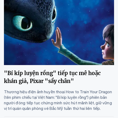
"Bí kíp luyện rồng" tiếp tục mê hoặc
khán giả, Pixar "sẩy chân"
Thương hiệu điện ảnh huyền thoại How to Train Your Dragon
(tên phim chiếu tại Việt Nam: "Bí kíp luyện rồng") phiên bản
người đóng tiếp tục chứng minh sức hút mãnh liệt, giữ vững
vị trí quán quân phòng vé Bắc Mỹ tuần thứ hai liên tiếp.