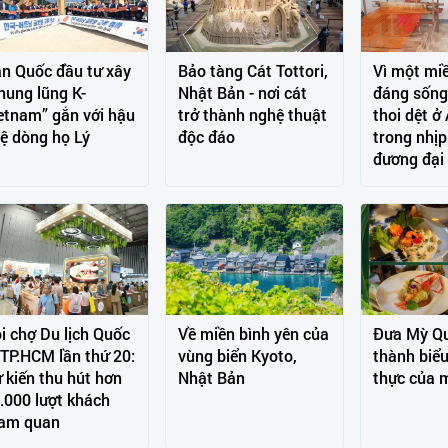
n Quốc đầu tư xây
Bảo tàng Cát Tottori,
Vì một mi
hung lũng K-
Nhật Bản - nơi cát
đáng sống
etnam” gắn với hậu
trở thành nghệ thuật
thoi dệt ở
ệ dòng họ Lý
độc đáo
trong nhị
đương đại
i chợ Du lịch Quốc
Về miền bình yên của
Đưa Mỳ Qu
 TP.HCM lần thứ 20:
vùng biển Kyoto,
thành biể
 kiến thu hút hơn
Nhật Bản
thực của 
.000 lượt khách
am quan