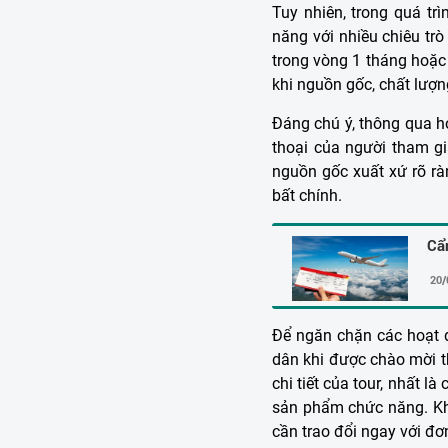
Tuy nhiên, trong quá t
năng với nhiều chiêu tr
trong vòng 1 tháng hoặ
khi nguồn gốc, chất lượn
Đáng chú ý, thông qua ho
thoại của người tham g
nguồn gốc xuất xứ rõ ràn
bất chính.
Cẩn
20/
Để ngăn chặn các hoạt đ
dân khi được chào mời th
chi tiết của tour, nhất l
sản phẩm chức năng. Khi
cần trao đổi ngay với đơn