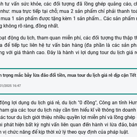
rình tư vấn sức khỏe, các đối tượng đã lồng ghép quảng cáo,
ò như: mua trực tiếp tại chỗ; mua 2 sản phẩm chỉ phải thanh to
c mua 1 sản phẩm được tặng kèm 1 sản phẩm… Các sản phẩm nà
g không rõ ràng, đồng nhất.
ạt động du lịch, tham quan miễn phí, các đối tượng thu thập t
ia để tiếp tục liên hệ tư vấn bán hàng (đa phần là các sản 
g với giá thành cao. Đây là hành vi lợi dụng tour du lịch giá r
 trọng mắc bẫy lừa đảo đổi tiền, mua tour du lịch giá rẻ dịp cận Tết
01/2025 16:47
ộng lợi dụng du lịch giá rẻ, du lịch "0 đồng", Công an tỉnh H
am gia các tour du lịch này cần tìm hiểu kĩ về thông tin doanh n
à các tour du lịch giới thiệu nhiều quyền lợi miễn phí và lồng gh
 phát hiện bất kỳ nghi vấn liên quan đến hành vi lừa đảo, bán 
 vị chức năng để kịp thời xử lý theo quy định của pháp luật.