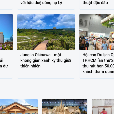
với hậu duệ dòng họ Lý
thuật độc đáo
Junglia Okinawa - một
Hội chợ Du lịch Q
ải
không gian xanh kỳ thú giữa
TP.HCM lần thứ 2
m dự
thiên nhiên
thu hút hơn 50.0
khách tham qua