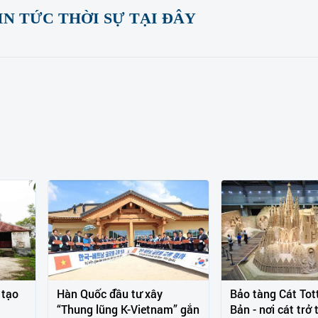
N TỨC THỜI SỰ TẠI ĐÂY
 tạo
Hàn Quốc đầu tư xây
Bảo tàng Cát Tott
“Thung lũng K-Vietnam” gắn
Bản - nơi cát trở