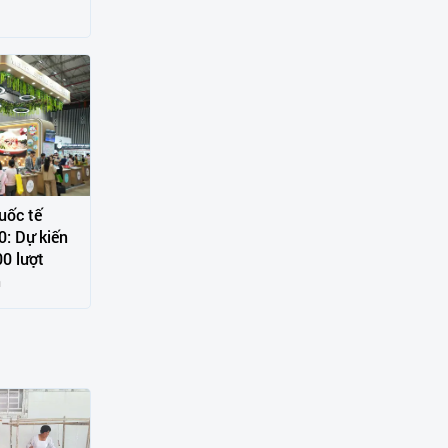
uốc tế
0: Dự kiến
00 lượt
n