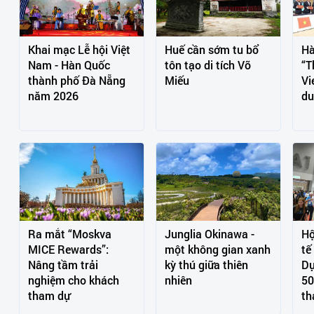
Khai mạc Lễ hội Việt
Huế cần sớm tu bổ
Hà
Nam - Hàn Quốc
tôn tạo di tích Võ
“T
thành phố Đà Nẵng
Miếu
Vi
năm 2026
du
Ra mắt “Moskva
Junglia Okinawa -
Hộ
MICE Rewards”:
một không gian xanh
tế
Nâng tầm trải
kỳ thú giữa thiên
Dự
nghiệm cho khách
nhiên
50
tham dự
th