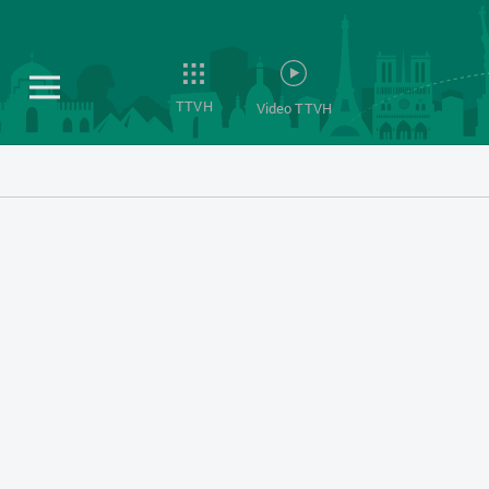
TTVH
Video TTVH