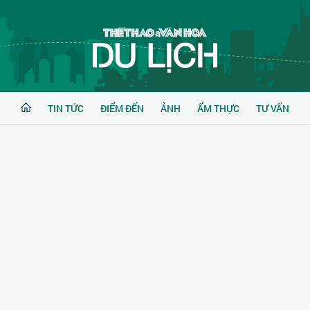
TIN TỨC
ĐIỂM ĐẾN
ẢNH
ẨM THỰC
TƯ VẤN