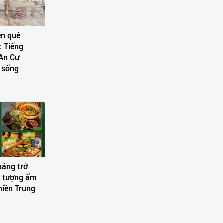
ền quê
: Tiếng
 An Cư
p sống
ảng trở
u tượng ẩm
miền Trung