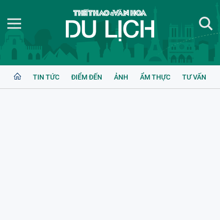
TIN TỨC
ĐIỂM ĐẾN
ẢNH
ẨM THỰC
TƯ VẤN