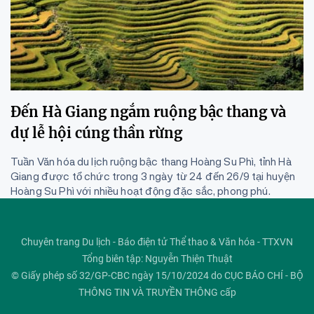
Đến Hà Giang ngắm ruộng bậc thang và
dự lễ hội cúng thần rừng
Tuần Văn hóa du lịch ruộng bậc thang Hoàng Su Phì, tỉnh Hà
Giang được tổ chức trong 3 ngày từ 24 đến 26/9 tại huyện
Hoàng Su Phì với nhiều hoạt động đặc sắc, phong phú.
Chuyên trang Du lịch - Báo điện tử Thể thao & Văn hóa - TTXVN
Tổng biên tập: Nguyễn Thiện Thuật
© Giấy phép số 32/GP-CBC ngày 15/10/2024 do CỤC BÁO CHÍ - BỘ
THÔNG TIN VÀ TRUYỀN THÔNG cấp