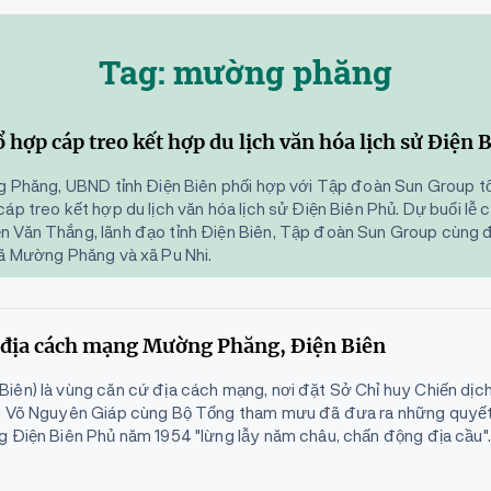
Tag: mường phăng
 hợp cáp treo kết hợp du lịch văn hóa lịch sử Điện 
ng Phăng, UBND tỉnh Điện Biên phối hợp với Tập đoàn Sun Group t
áp treo kết hợp du lịch văn hóa lịch sử Điện Biên Phủ. Dự buổi lễ
n Văn Thắng, lãnh đạo tỉnh Điện Biên, Tập đoàn Sun Group cùng
xã Mường Phăng và xã Pu Nhi.
ứ địa cách mạng Mường Phăng, Điện Biên
iên) là vùng căn cứ địa cách mạng, nơi đặt Sở Chỉ huy Chiến dịch
ng Võ Nguyên Giáp cùng Bộ Tổng tham mưu đã đưa ra những quyế
g Điện Biên Phủ năm 1954 "lừng lẫy năm châu, chấn động địa cầu".