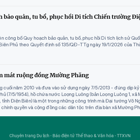
 bảo quản, tu bổ, phục hồi Di tích Chiến trường Đi
ên công bố Quy hoạch bảo quản, tu bổ, phục hồi Di tích lịch sử Qu
n Biên Phủ theo Quyết định số 135/QĐ-TTg ngày 19/1/2026 của T
ắm mát ruộng đồng Mường Phăng
g cuối năm 2010 và đưa vào sử dụng ngày 7/5/2013 - đúng dịp k
Phủ (7/5/1954), hồ chứa nước Loọng Luông (bản Loọng Luông 1, x
, tỉnh Điện Biên) là một trong những công trình mà Đại tướng Võ 
 chính quyền và cộng đồng các dân tộc trên địa bàn xã Mường P
Chuyên trang Du lịch - Báo điện tử Thể thao & Văn hóa - TTXVN