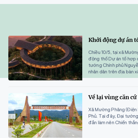
Khởi động dự án tổ
Chiều 10/5, tại xã Mườ
động thổ Dự án tổ hợp c
tướng Chính phủ Nguyễ
nhân dân trên địa bàn 
Về lại vùng căn c
Xã Mường Phăng (Điện B
Phủ. Tại đây, Đại tướ
đắn làm nên Chiến thắn