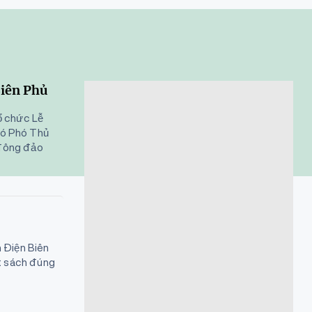
Biên Phủ
ổ chức Lễ
 có Phó Thủ
 đông đảo
 Điện Biên
t sách đúng