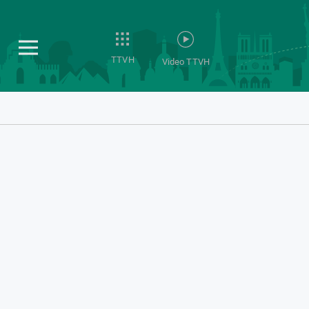
TTVH
Video TTVH