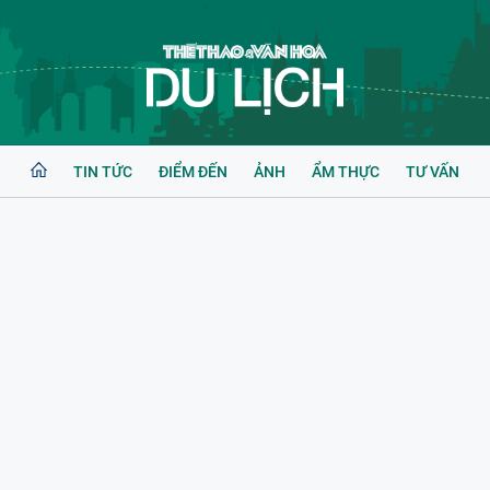
TIN TỨC
ĐIỂM ĐẾN
ẢNH
ẨM THỰC
TƯ VẤN