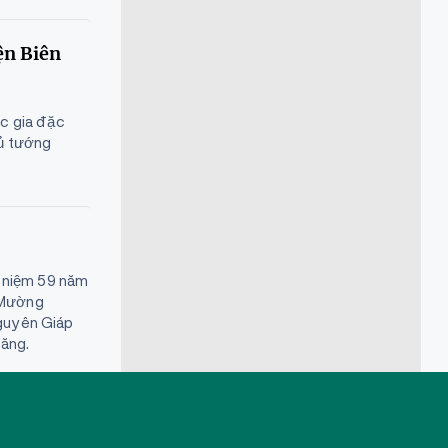
ện Biên
ốc gia đặc
hủ tướng
ỷ niệm 59 năm
ã Mường
Nguyên Giáp
hăng.