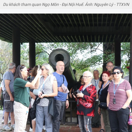
Du khách tham quan Ngọ Môn - Đại Nội Huế. Ảnh: Nguyên Lý - TTXVN