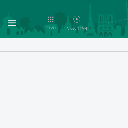
TTVH
Video TTVH