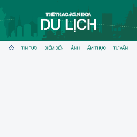
TIN TỨC
ĐIỂM ĐẾN
ẢNH
ẨM THỰC
TƯ VẤN