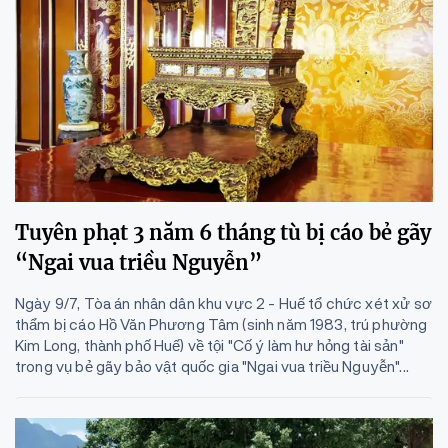
Tuyên phạt 3 năm 6 tháng tù bị cáo bẻ gãy
“Ngai vua triều Nguyễn”
Ngày 9/7, Tòa án nhân dân khu vực 2 - Huế tổ chức xét xử sơ
thẩm bị cáo Hồ Văn Phương Tâm (sinh năm 1983, trú phường
Kim Long, thành phố Huế) về tội "Cố ý làm hư hỏng tài sản"
trong vụ bẻ gãy bảo vật quốc gia "Ngai vua triều Nguyễn"...