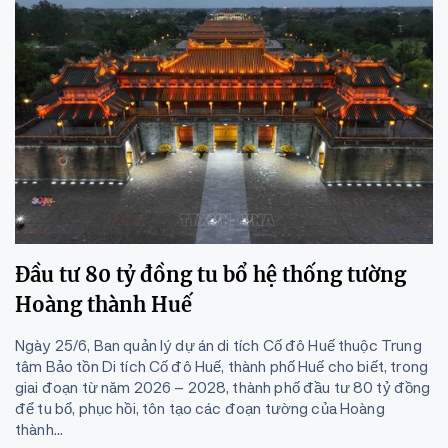
Đầu tư 80 tỷ đồng tu bổ hệ thống tường
Hoàng thành Huế
Ngày 25/6, Ban quản lý dự án di tích Cố đô Huế thuộc Trung
tâm Bảo tồn Di tích Cố đô Huế, thành phố Huế cho biết, trong
giai đoạn từ năm 2026 – 2028, thành phố đầu tư 80 tỷ đồng
để tu bổ, phục hồi, tôn tạo các đoạn tường của Hoàng
thành...