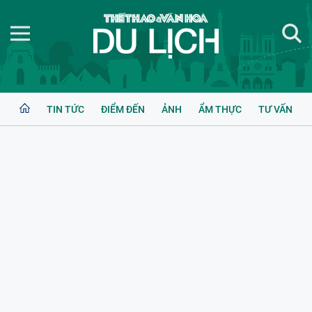
TIN TỨC
ĐIỂM ĐẾN
ẢNH
ẨM THỰC
TƯ VẤN