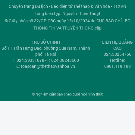
Chuyên trang Du lịch - Báo điện tử Thể thao & Văn hóa - TTXVN
Tổng biên tập: Nguyễn Thiện Thuật
© Giấy phép số 32/GP-CBC ngày 15/10/2024 do CỤC BÁO CHÍ - BỘ
THÔNG TIN VÀ TRUYỀN THÔNG cấp
TRỤ SỞ CHÍNH
LIÊN HỆ QUẢNG
Số 11 Trần Hưng Đạo, phường Cửa Nam, Thành
CÁO
phố Hà Nội
024.38254756
T: 024.39331878 - F: 024.38248600
Hotline:
E:
toasoan@thethaovanhoa.vn
0981.119.189
© Nghiêm cấm sao chép dưới mọi hình thức