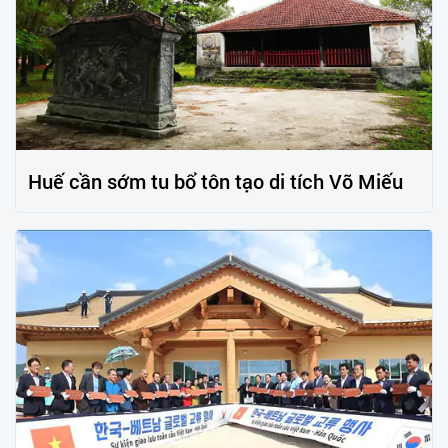
Huế cần sớm tu bổ tôn tạo di tích Võ Miếu