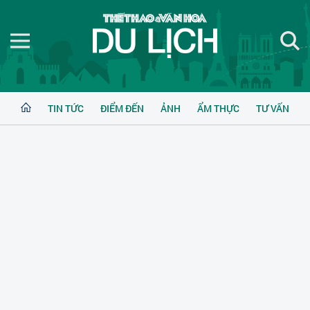
TIN TỨC
ĐIỂM ĐẾN
ẢNH
ẨM THỰC
TƯ VẤN