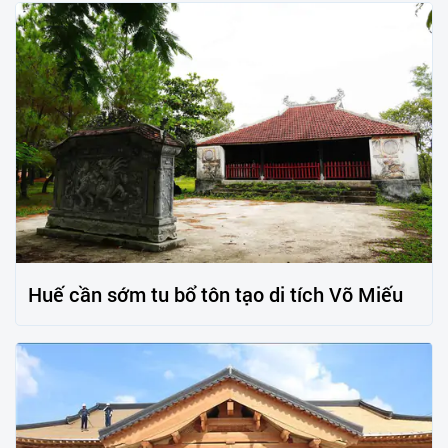
Huế cần sớm tu bổ tôn tạo di tích Võ Miếu