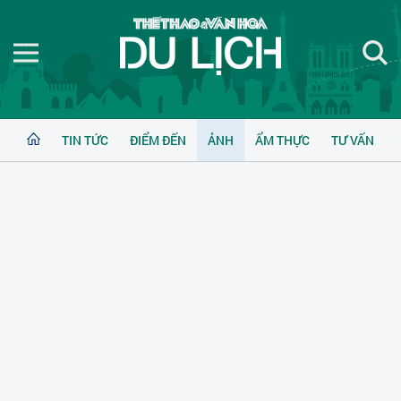
TIN TỨC
ĐIỂM ĐẾN
ẢNH
ẨM THỰC
TƯ VẤN