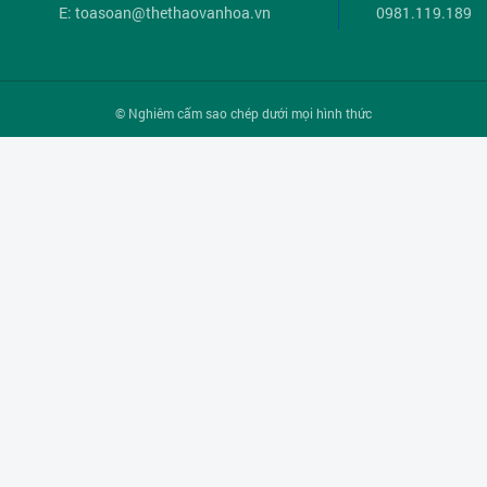
E:
toasoan@thethaovanhoa.vn
0981.119.189
© Nghiêm cấm sao chép dưới mọi hình thức