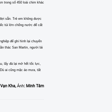
ằm trong số 450 loài chim khác
 đợi sẵn. Trẻ em không được
ếc túi lớn chống nước để cất
nghiệp để ghi hình lại chuyến
ần thác San Martin, người lái
 lấy đà lại mở hết tốc lực,
 Dù ai cũng mặc áo mưa, tất
Vạn Kha,
Ảnh
: Minh Tâm