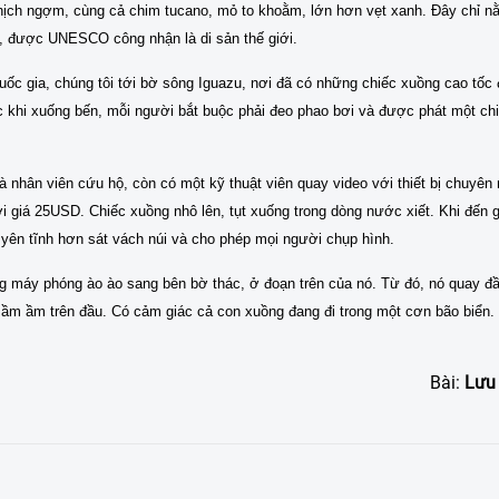
ghịch ngợm, cùng cả chim tucano, mỏ to khoằm, lớn hơn vẹt xanh. Đây chỉ n
, được UNESCO công nhận là di sản thế giới.
ốc gia, chúng tôi tới bờ sông Iguazu, nơi đã có những chiếc xuồng cao tốc
c khi xuống bến, mỗi người bắt buộc phải đeo phao bơi và được phát một chi
à nhân viên cứu hộ, còn có một kỹ thuật viên quay video với thiết bị chuyên 
ới giá 25USD. Chiếc xuồng nhô lên, tụt xuống trong dòng nước xiết. Khi đến g
yên tĩnh hơn sát vách núi và cho phép mọi người chụp hình.
 máy phóng ào ào sang bên bờ thác, ở đoạn trên của nó. Từ đó, nó quay đầu,
ổ ầm ầm trên đầu. Có cảm giác cả con xuồng đang đi trong một cơn bão biển.
Bài:
Lưu 