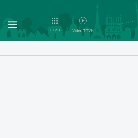
TTVH
Video TTVH