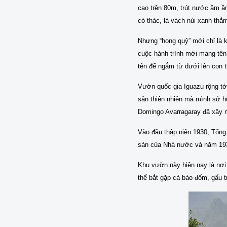
cao trên 80m, trút nước ầm ầ
có thác, là vách núi xanh th
Nhưng “họng quỷ” mới chỉ là kh
cuộc hành trình mới mang tên
tên để ngắm từ dưới lên con 
Vườn quốc gia Iguazu rộng tới
sản thiên nhiên mà mình sở hữ
Domingo Avarragaray đã xây 
Vào đầu thập niên 1930, Tổng 
sản của Nhà nước và năm 1934 
Khu vườn này hiện nay là nơi 
thể bắt gặp cả báo đốm, gấu t