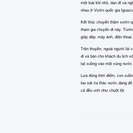
một loài khỉ nhỏ, dạn dĩ và n
nhau ở Vườn quốc gia Iguazu
Kết thúc chuyến thăm vườn qu
tham gia chuyến đi này. Trướ
giày dép, máy ảnh, điện thoại.
Trên thuyền, ngoài người lái v
đi và bán cho khách du lịch v
tạt xuồng vào một vùng nước 
Lựa đúng thời điểm, con xuồng
lao sát rìa thác nước đang đ
cả đều ướt như chuột lột.