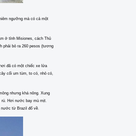
 chiêm ngưỡng mà có cả một
ằm ở tỉnh Misiones, cách Thủ
ch phải bỏ ra 260 pesos (tương
nơi đã có một chiếc xe lửa
ây cối um tùm, to có, nhỏ có,
h mông nhưng khá nông. Xung
m rú. Hơi nước bay mù mịt.
nước từ Brazil đổ về.