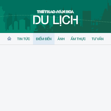
TIN TỨC
ĐIỂM ĐẾN
ẢNH
ẨM THỰC
TƯ VẤN