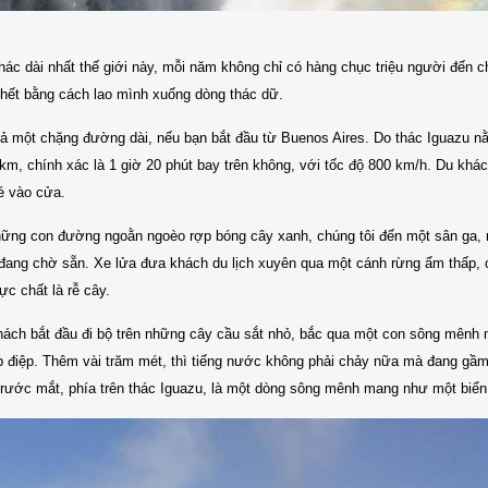
hác dài nhất thế giới này, mỗi năm không chỉ có hàng chục triệu người đến
chết bằng cách lao mình xuống dòng thác dữ.
 cả một chặng đường dài, nếu bạn bắt đầu từ Buenos Aires. Do thác Iguazu n
 km, chính xác là 1 giờ 20 phút bay trên không, với tốc độ 800 km/h. Du khá
é vào cửa.
hững con đường ngoằn ngoèo rợp bóng cây xanh, chúng tôi đến một sân ga, 
đang chờ sẵn. Xe lửa đưa khách du lịch xuyên qua một cánh rừng ẩm thấp, c
ực chất là rễ cây.
khách bắt đầu đi bộ trên những cây cầu sắt nhỏ, bắc qua một con sông mên
iệp điệp. Thêm vài trăm mét, thì tiếng nước không phải chảy nữa mà đang gầ
rước mắt, phía trên thác Iguazu, là một dòng sông mênh mang như một biển 