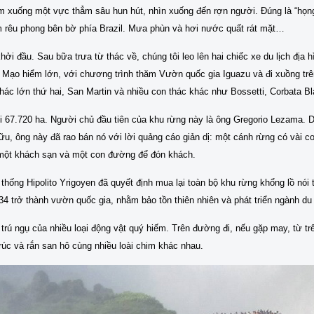
m xuống một vực thẳm sâu hun hút, nhìn xuống đến rợn người. Đúng là “họng 
ẳm rêu phong bên bờ phía Brazil. Mưa phùn và hơi nước quất rát mặt…
ởi đầu. Sau bữa trưa từ thác về, chúng tôi leo lên hai chiếc xe du lịch địa 
 Mạo hiểm lớn, với chương trình thăm Vườn quốc gia Iguazu và đi xuồng tr
thác lớn thứ hai, San Martin và nhiều con thác khác như Bossetti, Corbata 
 67.720 ha. Người chủ đầu tiên của khu rừng này là ông Gregorio Lezama. Do 
u, ông này đã rao bán nó với lời quảng cáo giản dị: một cánh rừng có vài c
một khách sạn và một con đường để đón khách.
thống Hipolito Yrigoyen đã quyết định mua lại toàn bộ khu rừng khổng lồ nói t
trở thành vườn quốc gia, nhằm bảo tồn thiên nhiên và phát triển ngành du 
trú ngụ của nhiều loại động vật quý hiếm. Trên đường đi, nếu gặp may, từ tr
rúc và rắn san hô cùng nhiều loài chim khác nhau.