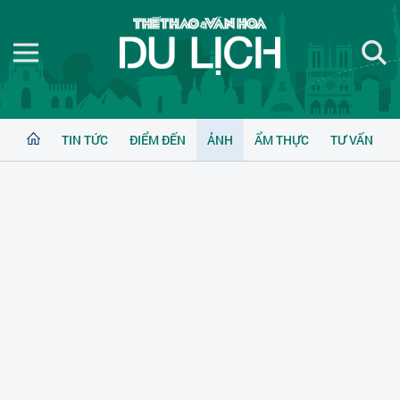
TIN TỨC
ĐIỂM ĐẾN
ẢNH
ẨM THỰC
TƯ VẤN