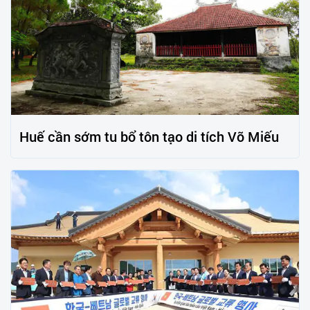
Huế cần sớm tu bổ tôn tạo di tích Võ Miếu