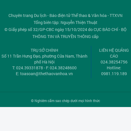
Chuyên trang Du lịch - Báo điện tử Thể thao & Văn hóa - TTXVN
Tổng biên tập: Nguyễn Thiện Thuật
© Giấy phép số 32/GP-CBC ngày 15/10/2024 do CỤC BÁO CHÍ - BỘ
THÔNG TIN VÀ TRUYỀN THÔNG cấp
TRỤ SỞ CHÍNH
LIÊN HỆ QUẢNG
Số 11 Trần Hưng Đạo, phường Cửa Nam, Thành
CÁO
phố Hà Nội
024.38254756
T: 024.39331878 - F: 024.38248600
Hotline:
E:
toasoan@thethaovanhoa.vn
0981.119.189
© Nghiêm cấm sao chép dưới mọi hình thức