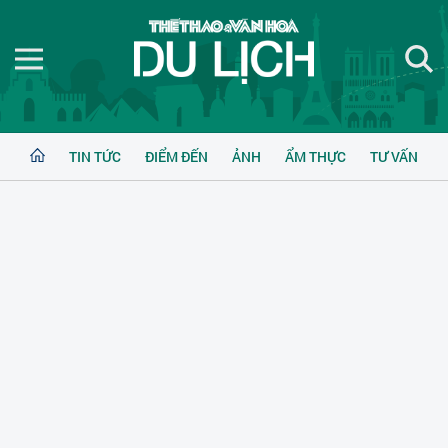
TIN TỨC
ĐIỂM ĐẾN
ẢNH
ẨM THỰC
TƯ VẤN