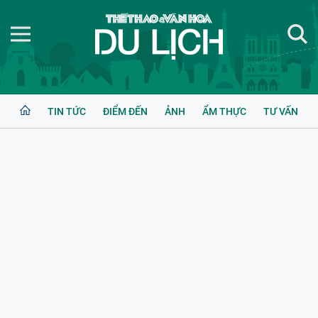
TIN TỨC
ĐIỂM ĐẾN
ẢNH
ẨM THỰC
TƯ VẤN