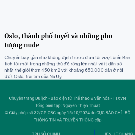
Oslo, thành phố tuyết và những pho
tượng nude
Chuyến bay gần như không định trước đưa tôi vượt biển Ban
tích tới một trong những thủ đô rộng lớn nhất và ít dân số
nhất thế giới (hơn 450 km2 với khoảng 650.000 dân ở nội
đô): Oslo, trái tim của Na Uy.
Chuyên trang Du lịch - Báo điện tử Thể thao & Văn hóa - TTXVN
Tổng biên tập: Nguyễn Thiện Thuật
© Giấy phép số 32/GP-CBC ngày 15/10/2024 do CỤC BÁO CHÍ - BỘ
THÔNG TIN VÀ TRUYỀN THÔNG cấp
TRỤ SỞ CHÍNH
LIÊN HỆ QUẢNG