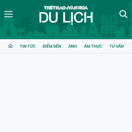
TIN TỨC
ĐIỂM ĐẾN
ẢNH
ẨM THỰC
TƯ VẤN