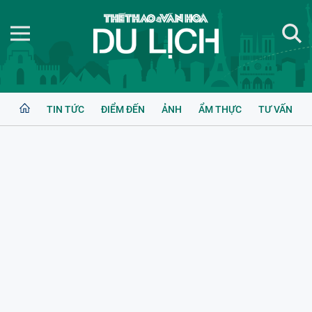
TIN TỨC
ĐIỂM ĐẾN
ẢNH
ẨM THỰC
TƯ VẤN