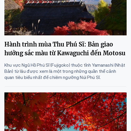
Hành trình mùa Thu Phú Sĩ: Bản giao
hưởng sắc màu từ Kawaguchi đến Motosu
Khu vực Ngũ Hồ Phú Sĩ (Fujigoko) thuộc tỉnh Yamanashi (Nhật
Bản) từ lâu được xem là một trong những quần thể cảnh
quan tiêu biểu nhất để chiêm ngưỡng Núi Phú Sĩ.