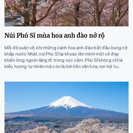
Núi Phú Sĩ mùa hoa anh đào nở rộ
Mỗi độ xuân về, khi những cánh hoa anh đào bắt đầu bung nở
khắp nước Nhật, núi Phú Sĩ lại khoác lên mình một vẻ đẹp
khiến lòng người lặng đi trong xúc cảm. Phú Sĩ không chỉ là
biểu tượng tự nhiên mà còn là linh hồn văn hóa, nơi hội tụ...