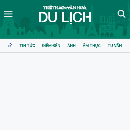
TIN TỨC
ĐIỂM ĐẾN
ẢNH
ẨM THỰC
TƯ VẤN