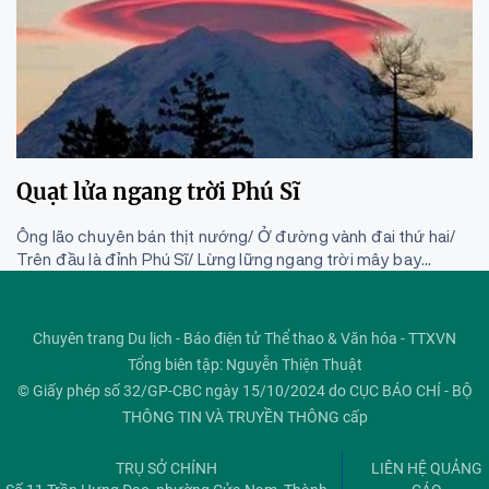
Quạt lửa ngang trời Phú Sĩ
Ông lão chuyên bán thịt nướng/ Ở đường vành đai thứ hai/
Trên đầu là đỉnh Phú Sĩ/ Lừng lững ngang trời mây bay...
Chuyên trang Du lịch - Báo điện tử Thể thao & Văn hóa - TTXVN
Tổng biên tập: Nguyễn Thiện Thuật
© Giấy phép số 32/GP-CBC ngày 15/10/2024 do CỤC BÁO CHÍ - BỘ
THÔNG TIN VÀ TRUYỀN THÔNG cấp
TRỤ SỞ CHÍNH
LIÊN HỆ QUẢNG