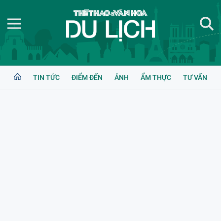
TIN TỨC
ĐIỂM ĐẾN
ẢNH
ẨM THỰC
TƯ VẤN