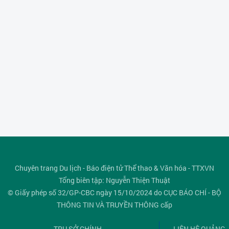
Chuyên trang Du lịch - Báo điện tử Thể thao & Văn hóa - TTXVN
Tổng biên tập: Nguyễn Thiện Thuật
© Giấy phép số 32/GP-CBC ngày 15/10/2024 do CỤC BÁO CHÍ - BỘ
THÔNG TIN VÀ TRUYỀN THÔNG cấp
TRỤ SỞ CHÍNH
LIÊN HỆ QUẢNG