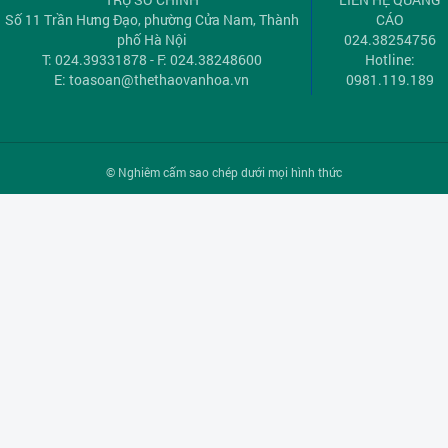
Số 11 Trần Hưng Đạo, phường Cửa Nam, Thành
CÁO
phố Hà Nội
024.38254756
T: 024.39331878 - F: 024.38248600
Hotline:
E:
toasoan@thethaovanhoa.vn
0981.119.189
© Nghiêm cấm sao chép dưới mọi hình thức