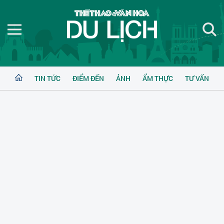
TIN TỨC
ĐIỂM ĐẾN
ẢNH
ẨM THỰC
TƯ VẤN