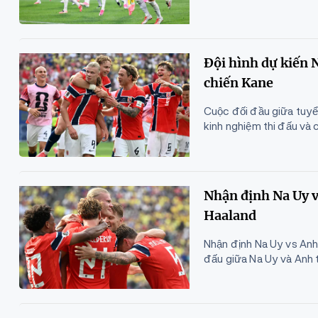
Đội hình dự kiến 
chiến Kane
Cuộc đối đầu giữa tuyể
kinh nghiệm thi đấu và 
Nhận định Na Uy v
Haaland
Nhận định Na Uy vs Anh 
đấu giữa Na Uy và Anh 