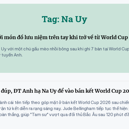
Tag: Na Uy
i món đồ lưu niệm trên tay khi trở về từ World Cup
a Uy với một chú gấu mèo nhồi bông sau khi ghi 7 bàn tại World C
 tuyển Anh.
 đúp, ĐT Anh hạ Na Uy để vào bán kết World Cup 2
hành cái tên tiếp theo góp mặt ở bán kết World Cup 2026 sau chiế
rận tứ kết diễn ra rạng sáng nay. Jude Bellingham tiếp tục thể hiệ
i bàn thắng, giúp "Tam sư" vượt qua đối thủ Bắc Âu sau 120 phút đầ