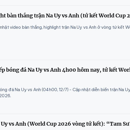
ght bàn thắng trận Na Uy vs Anh (tứ kết World Cup 
hật video bàn thắng, highlight trận Na Uy vs Anh ở vòng tứ kết W
ếp bóng đá Na Uy vs Anh 4h00 hôm nay, tứ kết Wor
ng đá Na Uy vs Anh (04h00, 12/7) - Cập nhật diễn biến trận Na Uy
 2026.
a Uy vs Anh (World Cup 2026 vòng tứ kết): “Tam Sư