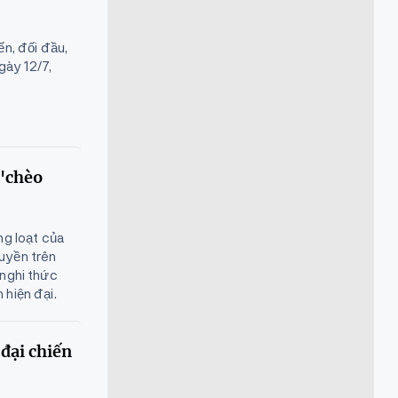
n, đối đầu,
gày 12/7,
 "chèo
g loạt của
ruyền trên
 nghi thức
 hiện đại.
đại chiến