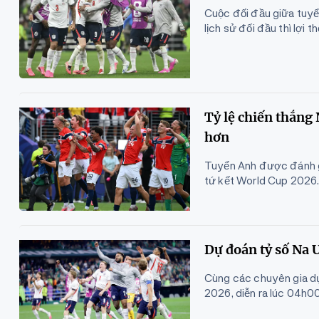
Cuộc đối đầu giữa tuyể
lịch sử đối đầu thì lợi 
Tỷ lệ chiến thắng
hơn
Tuyển Anh được đánh gi
tứ kết World Cup 2026
Dự đoán tỷ số Na 
Cùng các chuyên gia dự
2026, diễn ra lúc 04h0