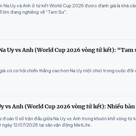
n Na Uy và Anh ở tứ kết World Cup 2026 được đánh giá là khá câ
thế lớn đang nghiêng về “Tam Sư”.
 Na Uy vs Anh (World Cup 2026 vòng tứ kết): “Tam
á có cơ hội chiến thắng cao hơn Na Uy một chút trong cuộc đối 
.
Uy vs Anh (World Cup 2026 vòng tứ kết): Nhiều bàn
 đoán tỉ số trận đấu giữa Na Uy vs Anh trong khuôn khổ vòng tứ 
0 ngày 12/07/2026 tại sân vận động MetLife.