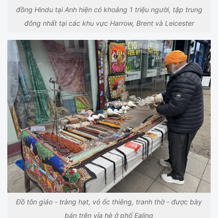
đồng Hindu tại Anh hiện có khoảng 1 triệu người, tập trung
đông nhất tại các khu vực Harrow, Brent và Leicester
Đồ tôn giáo - tràng hạt, vỏ ốc thiêng, tranh thờ - được bày
bán trên vỉa hè ở phố Ealing