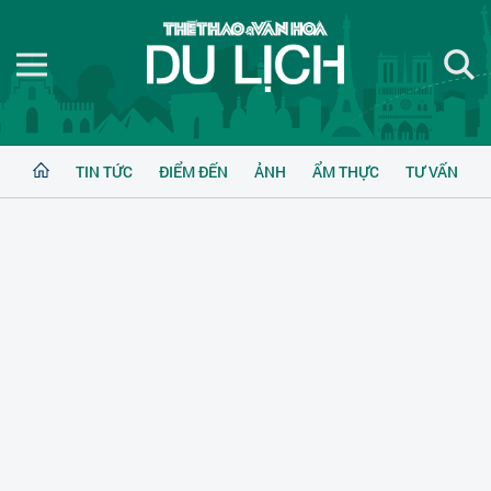
TIN TỨC
ĐIỂM ĐẾN
ẢNH
ẨM THỰC
TƯ VẤN