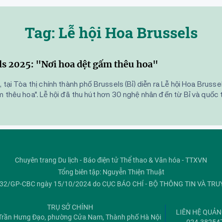
Tag: Lễ hội Hoa Brussels
ls 2025: "Nơi hoa dệt gấm thêu hoa"
 tại Tòa thị chính thành phố Brussels (Bỉ) diễn ra Lễ hội Hoa Bruss
 thêu hoa". Lễ hội đã thu hút hơn 30 nghệ nhân đến từ Bỉ và quốc t
Chuyên trang Du lịch - Báo điện tử Thể thao & Văn hóa - TTXVN
Tổng biên tập: Nguyễn Thiện Thuật
ố 32/GP-CBC ngày 15/10/2024 do CỤC BÁO CHÍ - BỘ THÔNG TIN VÀ TR
TRỤ SỞ CHÍNH
LIÊN HỆ QUẢ
Trần Hưng Đạo, phường Cửa Nam, Thành phố Hà Nội