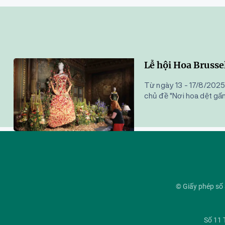
Lễ hội Hoa Brusse
Từ ngày 13 - 17/8/2025,
chủ đề "Nơi hoa dệt gấm
© Giấy phép s
Số 11 