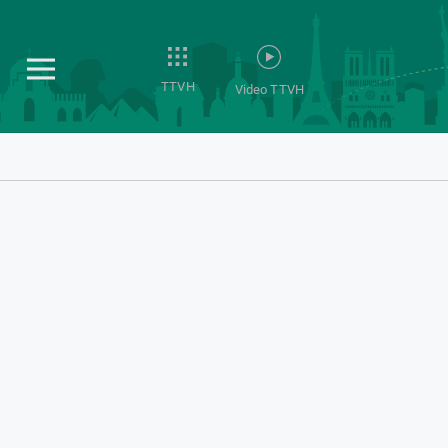
TTVH
Video TTVH