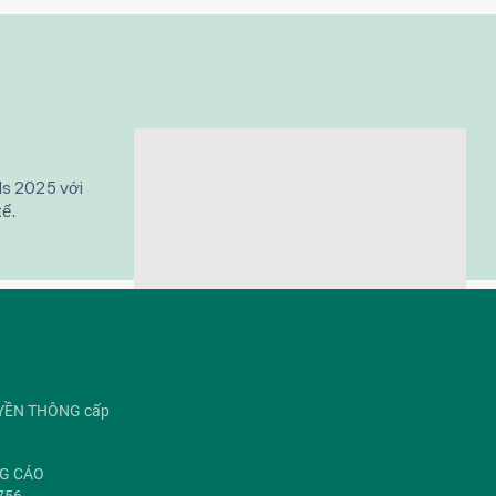
els 2025 với
ế.
UYỀN THÔNG cấp
NG CÁO