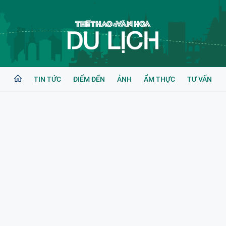
TIN TỨC
ĐIỂM ĐẾN
ẢNH
ẨM THỰC
TƯ VẤN