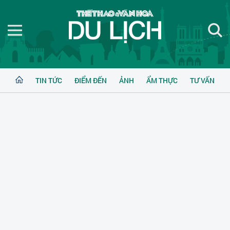
TIN TỨC
ĐIỂM ĐẾN
ẢNH
ẨM THỰC
TƯ VẤN