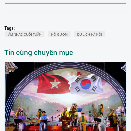
Tags:
ÂM NHẠC CUỐI TUẦN
HỒ GƯƠM
DU LỊCH HÀ NỘI
Tin cùng chuyên mục