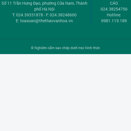
Số 11 Trần Hưng Đạo, phường Cửa Nam, Thành
CÁO
phố Hà Nội
024.38254756
T: 024.39331878 - F: 024.38248600
Hotline:
E:
toasoan@thethaovanhoa.vn
0981.119.189
© Nghiêm cấm sao chép dưới mọi hình thức