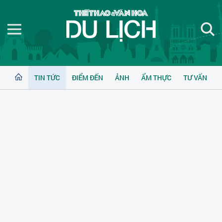
TIN TỨC
ĐIỂM ĐẾN
ẢNH
ẨM THỰC
TƯ VẤN