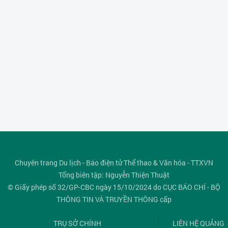
Chuyên trang Du lịch - Báo điện tử Thể thao & Văn hóa - TTXVN
Tổng biên tập: Nguyễn Thiện Thuật
© Giấy phép số 32/GP-CBC ngày 15/10/2024 do CỤC BÁO CHÍ - BỘ
THÔNG TIN VÀ TRUYỀN THÔNG cấp
TRỤ SỞ CHÍNH
LIÊN HỆ QUẢNG