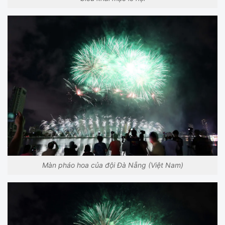
Màn pháo hoa của đội Đà Nẵng (Việt Nam)