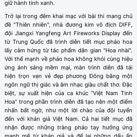
giữ hành tinh xanh.
Trở lại trong đêm khai mạc với bài thi mang chủ
đề "Thiên nhiên", nhà đương kim vô địch DIFF,
đội Jiangxi Yangfeng Art Fireworks Display đến
từ Trung Quốc đã trình diễn tiết mục pháo hoa
lấy cảm hứng từ tác phẩm dân gian "Hoa nhài".
Với thế mạnh về pháo hoa không khói cùng hiệu
ứng ánh sáng mềm mại, màn trình diễn đã tái
hiện trọn vẹn vẻ đẹp phương Đông bằng một
ngôn ngữ thị giác và âm nhạc giàu chất thơ. Đặc
biệt, sự xuất hiện của ca khúc “Việt Nam Tinh
Hoa” trong phần trình diễn đã tạo nên một điểm
nhấn bất ngờ, như một lời chào của đội tuyển
đến với khán giả Việt Nam. Cả hai tiết mục đã
nhận được những tràng pháo tay hưởng ứng
mạnh mẽ từ khán giả và để lại những dấu ấn