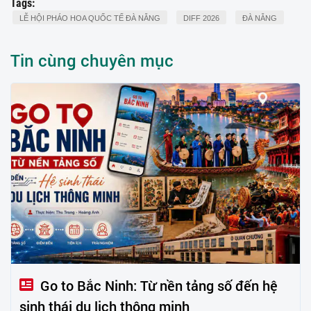
Tags:
LỄ HỘI PHÁO HOA QUỐC TẾ ĐÀ NẴNG
DIFF 2026
ĐÀ NẴNG
Tin cùng chuyên mục
Go to Bắc Ninh: Từ nền tảng số đến hệ
sinh thái du lịch thông minh