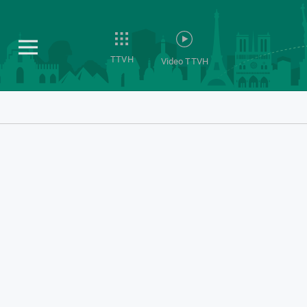
TTVH
Video TTVH