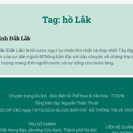
Tag: hồ Lắk
tỉnh Đắk Lắk
Lắk (Đắk Lắk) là hồ nước ngọt tự nhiên lớn nhất và đẹp nhất Tây N
hi của cư dân người M'Nông bản địa với câu chuyện về chàng trai 
ểu tượng mang đến nguồn nước và sự sống cho buôn làng.
Chuyên trang Du lịch - Báo điện tử Thể thao & Văn hóa - TTXVN
Tổng biên tập: Nguyễn Thiện Thuật
ố 32/GP-CBC ngày 15/10/2024 do CỤC BÁO CHÍ - BỘ THÔNG TIN VÀ TR
TRỤ SỞ CHÍNH
LIÊN HỆ QUẢ
Trần Hưng Đạo, phường Cửa Nam, Thành phố Hà Nội