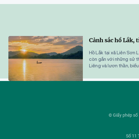
Cảnh sắc hồ Lắk, 
Hồ Lắk tại xã Liên Sơn 
còn gắn với những sử t
Liêng và lươn thần, bi
© Giấy phép s
Số 11 