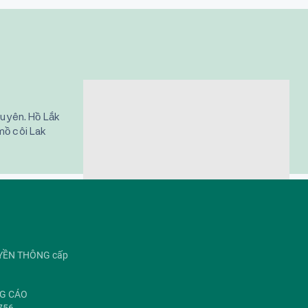
guyên. Hồ Lắk
mồ côi Lak
UYỀN THÔNG cấp
NG CÁO