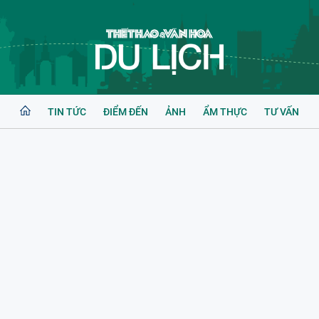
TIN TỨC
ĐIỂM ĐẾN
ẢNH
ẨM THỰC
TƯ VẤN