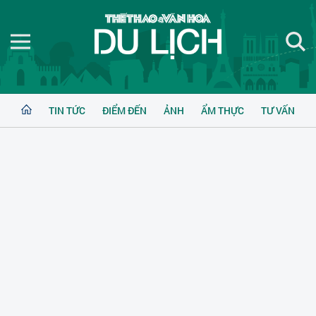
TIN TỨC
ĐIỂM ĐẾN
ẢNH
ẨM THỰC
TƯ VẤN