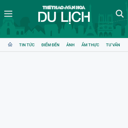
TIN TỨC
ĐIỂM ĐẾN
ẢNH
ẨM THỰC
TƯ VẤN