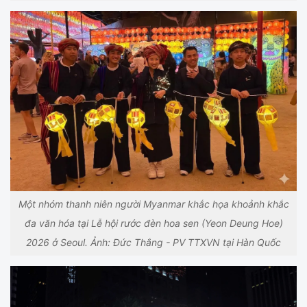
Một nhóm thanh niên người Myanmar khắc họa khoảnh khắc
đa văn hóa tại Lễ hội rước đèn hoa sen (Yeon Deung Hoe)
2026 ở Seoul. Ảnh: Đức Thắng - PV TTXVN tại Hàn Quốc