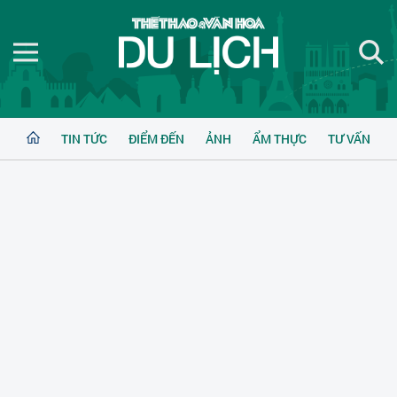
TIN TỨC
ĐIỂM ĐẾN
ẢNH
ẨM THỰC
TƯ VẤN