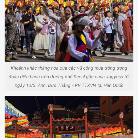
Khoảnh khắc thăng hoa của các vũ công múa trống trong
đoàn diễu hành trên đường phố Seoul gần chùa Jogyesa tối
ngày 16/5. Ảnh: Đức Thắng - PV TTXVN tại Hàn Quốc