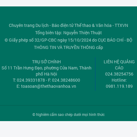
Chuyên trang Du lịch - Báo điện tử Thể thao & Văn hóa - TTXVN
Tổng biên tập: Nguyễn Thiện Thuật
© Giấy phép số 32/GP-CBC ngày 15/10/2024 do CỤC BÁO CHÍ - BỘ
THÔNG TIN VÀ TRUYỀN THÔNG cấp
TRỤ SỞ CHÍNH
LIÊN HỆ QUẢNG
Số 11 Trần Hưng Đạo, phường Cửa Nam, Thành
CÁO
phố Hà Nội
024.38254756
T: 024.39331878 - F: 024.38248600
Hotline:
E:
toasoan@thethaovanhoa.vn
0981.119.189
© Nghiêm cấm sao chép dưới mọi hình thức