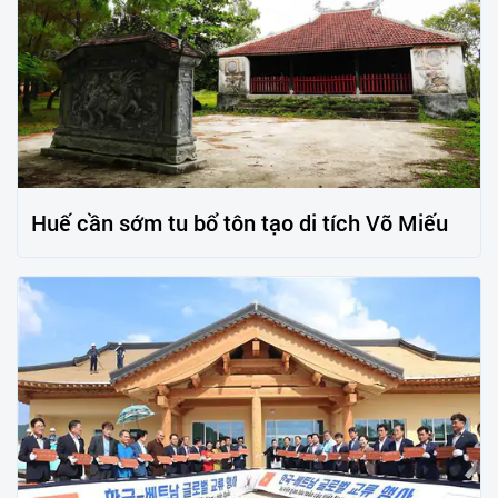
Huế cần sớm tu bổ tôn tạo di tích Võ Miếu