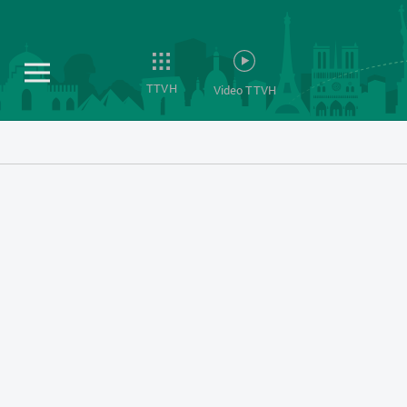
TTVH
Video TTVH