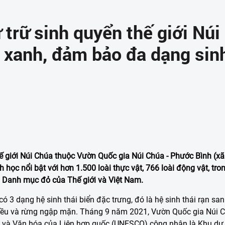
 trữ sinh quyển thế giới Núi
n xanh, đảm bảo đa dạng sin
ế giới Núi Chúa thuộc Vườn Quốc gia Núi Chúa - Phước Bình (xã
 học nổi bật với hơn 1.500 loài thực vật, 766 loài động vật, tro
 Danh mục đỏ của Thế giới và Việt Nam.
có 3 dạng hệ sinh thái biển đặc trưng, đó là hệ sinh thái rạn san
 triều và rừng ngập mặn. Tháng 9 năm 2021, Vườn Quốc gia Núi 
 và Văn hóa của Liên hợp quốc (UNESCO) công nhận là Khu dự t