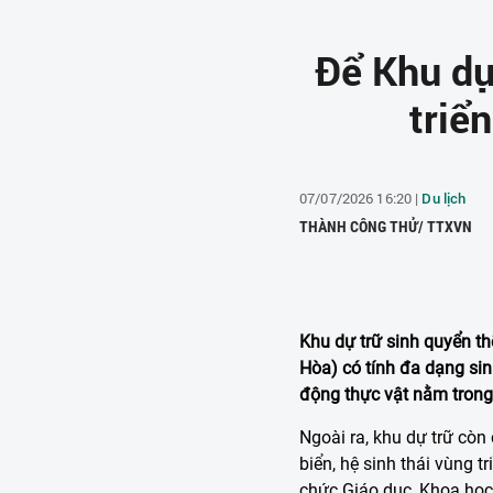
Để Khu dự
triể
07/07/2026 16:20 |
Du lịch
THÀNH CÔNG THỬ/ TTXVN
Khu dự trữ sinh quyển th
Hòa) có tính đa dạng sinh
động thực vật nằm trong
Ngoài ra, khu dự trữ còn 
biển, hệ sinh thái vùng
chức Giáo dục, Khoa học