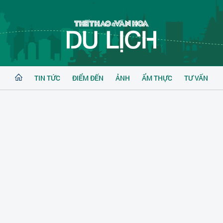
TIN TỨC
ĐIỂM ĐẾN
ẢNH
ẨM THỰC
TƯ VẤN