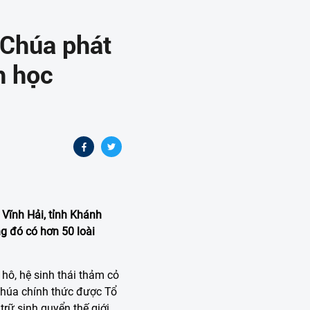
 Chúa phát
h học
 Vĩnh Hải, tỉnh Khánh
ng đó có hơn 50 loài
 hô, hệ sinh thái thảm cỏ
Chúa chính thức được Tổ
rữ sinh quyển thế giới