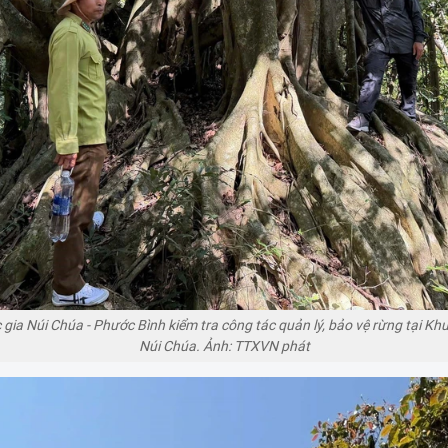
ia Núi Chúa - Phước Bình kiểm tra công tác quản lý, bảo vệ rừng tại Khu 
Núi Chúa. Ảnh: TTXVN phát