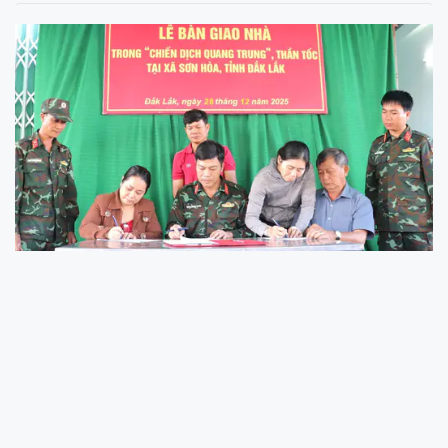
Những căn nhà mới xây từ tinh thần đại
đoàn kết toàn dân tộc
Sau một tháng triển khai Chiến dịch "Thần tốc Quang Trung"
do Thủ tướng Chính phủ phát động, nhiều hộ dân bị ảnh
hưởng bão lũ tại tỉnh Đắk Lắk đã có nhà mới.