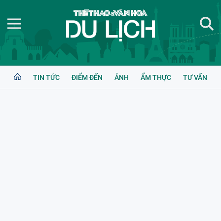
TIN TỨC
ĐIỂM ĐẾN
ẢNH
ẨM THỰC
TƯ VẤN