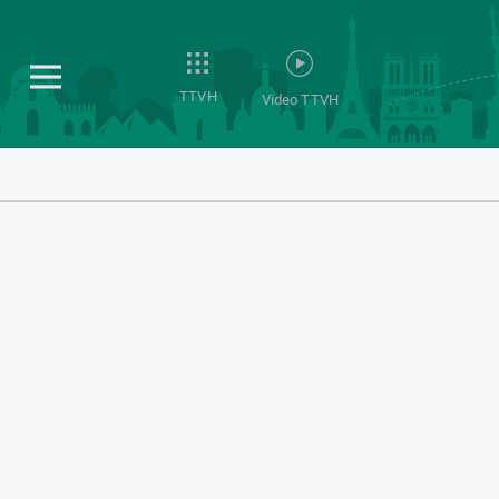
TTVH
Video TTVH