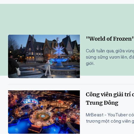
"World of Frozen"
Cuối tuần qua, giữa vù
sừng sững vươn lên, đ
giới.
Công viên giải trí
Trung Đông
MrBeast - YouTuber có l
trương một công viên gi