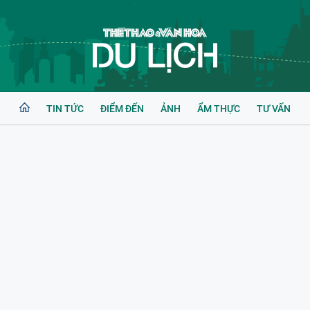
TIN TỨC
ĐIỂM ĐẾN
ẢNH
ẨM THỰC
TƯ VẤN