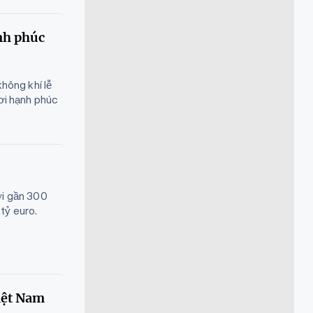
nh phúc
không khí lễ
nơi hạnh phúc
ới gần 300
tỷ euro.
iệt Nam