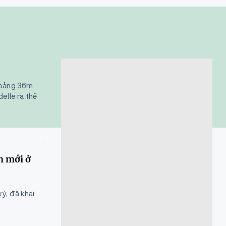
khoảng 36m
lle ra thế
h mới ở
ý, đã khai