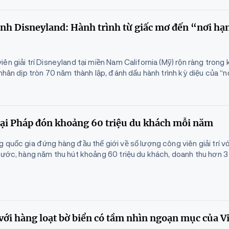
nh Disneyland: Hành trình từ giấc mơ đến “nơi hạ
n giải trí Disneyland tại miền Nam California (Mỹ) rộn ràng trong 
 nhân dịp tròn 70 năm thành lập, đánh dấu hành trình kỳ diệu của “
í tại Pháp đón khoảng 60 triệu du khách mỗi năm
 quốc gia đứng hàng đầu thế giới về số lượng công viên giải trí v
nước, hàng năm thu hút khoảng 60 triệu du khách, doanh thu hơn 3 
với hàng loạt bờ biển có tầm nhìn ngoạn mục của V