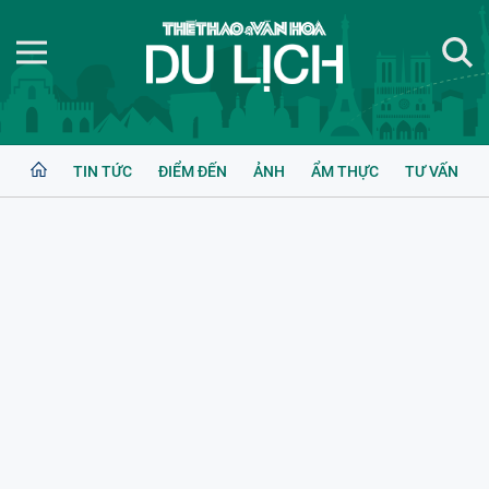
TIN TỨC
ĐIỂM ĐẾN
ẢNH
ẨM THỰC
TƯ VẤN