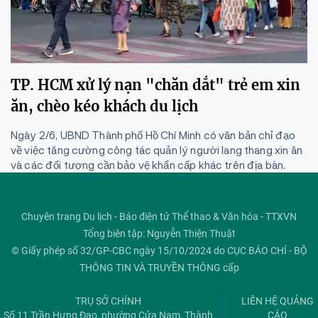
TP. HCM xử lý nạn "chăn dắt" trẻ em xin
ăn, chèo kéo khách du lịch
Ngày 2/6, UBND Thành phố Hồ Chí Minh có văn bản chỉ đạo
về việc tăng cường công tác quản lý người lang thang xin ăn
và các đối tượng cần bảo vệ khẩn cấp khác trên địa bàn.
Chuyên trang Du lịch - Báo điện tử Thể thao & Văn hóa - TTXVN
Tổng biên tập: Nguyễn Thiện Thuật
© Giấy phép số 32/GP-CBC ngày 15/10/2024 do CỤC BÁO CHÍ - BỘ
THÔNG TIN VÀ TRUYỀN THÔNG cấp
TRỤ SỞ CHÍNH
LIÊN HỆ QUẢNG
Số 11 Trần Hưng Đạo, phường Cửa Nam, Thành
CÁO