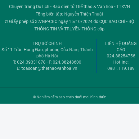
Chuyên trang Du lịch - Báo điện tử Thể thao & Văn hóa - TTXVN
Tổng biên tập: Nguyễn Thiện Thuật
© Giấy phép số 32/GP-CBC ngày 15/10/2024 do CỤC BÁO CHÍ - BỘ
THÔNG TIN VÀ TRUYỀN THÔNG cấp
TRỤ SỞ CHÍNH
LIÊN HỆ QUẢNG
Số 11 Trần Hưng Đạo, phường Cửa Nam, Thành
CÁO
phố Hà Nội
024.38254756
T: 024.39331878 - F: 024.38248600
Hotline:
E:
toasoan@thethaovanhoa.vn
0981.119.189
© Nghiêm cấm sao chép dưới mọi hình thức