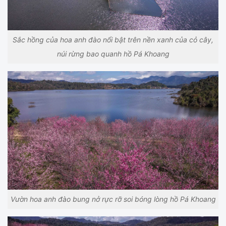
Sắc hồng của hoa anh đào nổi bật trên nền xanh của cỏ cây,
núi rừng bao quanh hồ Pá Khoang
Vườn hoa anh đào bung nở rực rỡ soi bóng lòng hồ Pá Khoang