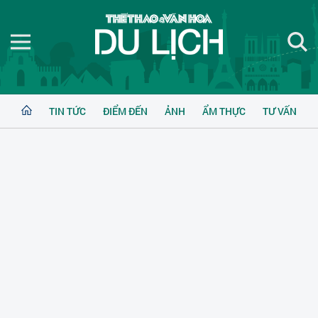
TIN TỨC
ĐIỂM ĐẾN
ẢNH
ẨM THỰC
TƯ VẤN