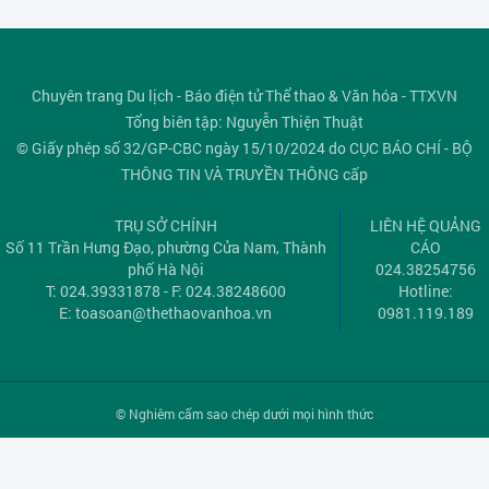
Chuyên trang Du lịch - Báo điện tử Thể thao & Văn hóa - TTXVN
Tổng biên tập: Nguyễn Thiện Thuật
© Giấy phép số 32/GP-CBC ngày 15/10/2024 do CỤC BÁO CHÍ - BỘ
THÔNG TIN VÀ TRUYỀN THÔNG cấp
TRỤ SỞ CHÍNH
LIÊN HỆ QUẢNG
Số 11 Trần Hưng Đạo, phường Cửa Nam, Thành
CÁO
phố Hà Nội
024.38254756
T: 024.39331878 - F: 024.38248600
Hotline:
E:
toasoan@thethaovanhoa.vn
0981.119.189
© Nghiêm cấm sao chép dưới mọi hình thức