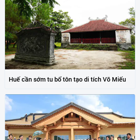
Huế cần sớm tu bổ tôn tạo di tích Võ Miếu