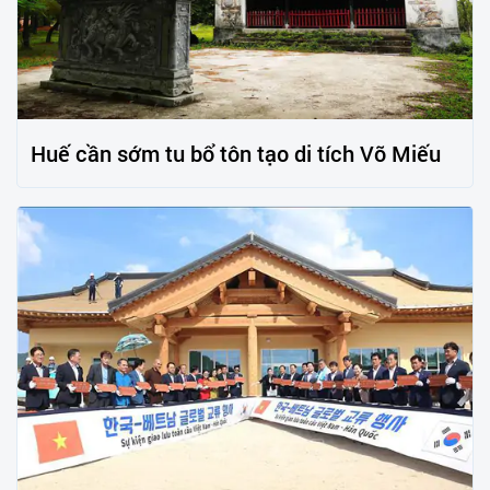
Huế cần sớm tu bổ tôn tạo di tích Võ Miếu