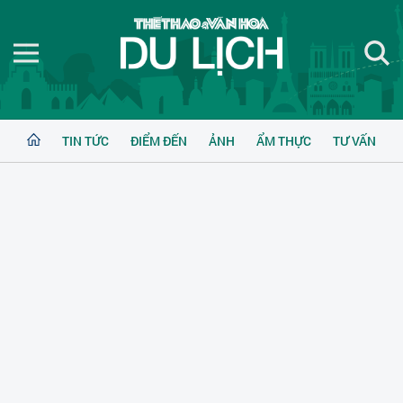
TIN TỨC
ĐIỂM ĐẾN
ẢNH
ẨM THỰC
TƯ VẤN