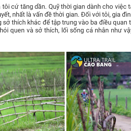
tôi cứ tăng dần. Quỹ thời gian dành cho việc t
ết, nhất là vấn đề thời gian. Đối với tôi, gia đ
g sở thích khác để tập trung vào ba điều quan t
 thói quen và sở thích, lối sống cá nhân như v