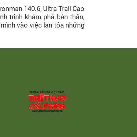
onman 140.6, Ultra Trail Cao
h trình khám phá bản thân,
mình vào việc lan tỏa những