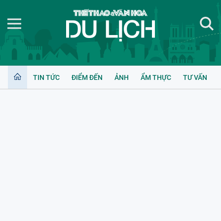
TIN TỨC
ĐIỂM ĐẾN
ẢNH
ẨM THỰC
TƯ VẤN