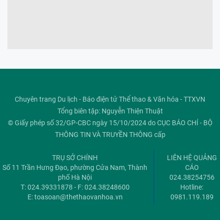
Chuyên trang Du lịch - Báo điện tử Thể thao & Văn hóa - TTXVN
Tổng biên tập: Nguyễn Thiện Thuật
© Giấy phép số 32/GP-CBC ngày 15/10/2024 do CỤC BÁO CHÍ - BỘ
THÔNG TIN VÀ TRUYỀN THÔNG cấp
TRỤ SỞ CHÍNH
LIÊN HỆ QUẢNG
Số 11 Trần Hưng Đạo, phường Cửa Nam, Thành
CÁO
phố Hà Nội
024.38254756
T: 024.39331878 - F: 024.38248600
Hotline:
E:
toasoan@thethaovanhoa.vn
0981.119.189