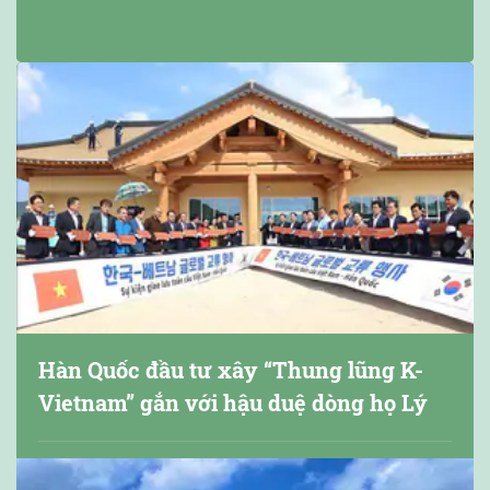
Hàn Quốc đầu tư xây “Thung lũng K-
Vietnam” gắn với hậu duệ dòng họ Lý